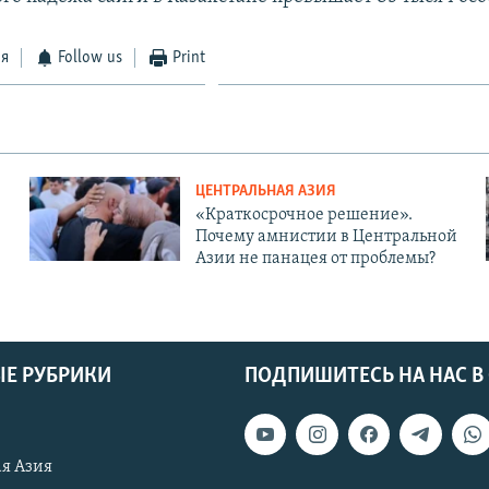
ся
Follow us
Print
ЦЕНТРАЛЬНАЯ АЗИЯ
«Краткосрочное решение».
Почему амнистии в Центральной
Азии не панацея от проблемы?
Е РУБРИКИ
ПОДПИШИТЕСЬ НА НАС В
я Азия