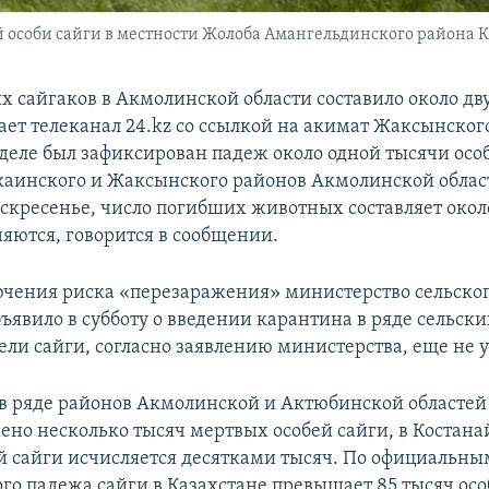
 особи сайги в местности Жолоба Амангельдинского района Ко
х сайгаков в Акмолинской области составило около дв
ает телеканал 24.kz со ссылкой на акимат Жаксынског
еле был зафиксирован падеж около одной тысячи особ
аинского и Жаксынского районов Акмолинской облас
скресенье, число погибших животных составляет около
яются, говорится в сообщении.
ючения риска «перезаражения» министерство сельског
ъявило в субботу о введении карантина в ряде сельски
ли сайги, согласно заявлению министерства, еще не 
 в ряде районов Акмолинской и Актюбинской областей
ено несколько тысяч мертвых особей сайги, в Костана
й сайги исчисляется десятками тысяч. По официальн
ого падежа сайги в Казахстане превышает 85 тысяч осо