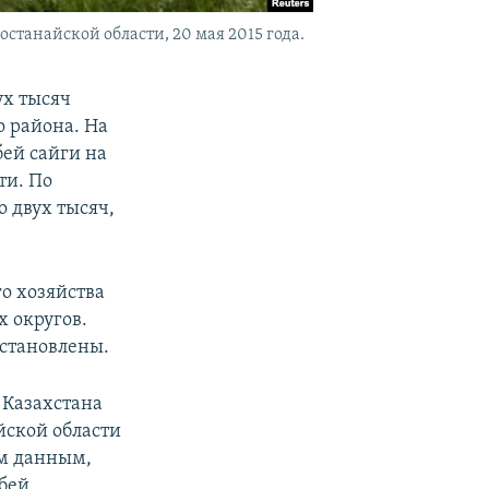
станайской области, 20 мая 2015 года.
ух тысяч
о района. На
ей сайги на
ти. По
 двух тысяч,
о хозяйства
х округов.
установлены.
 Казахстана
йской области
ым данным,
бей.