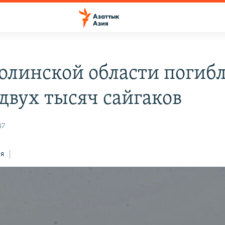
олинской области погиб
 двух тысяч сайгаков
47
ся