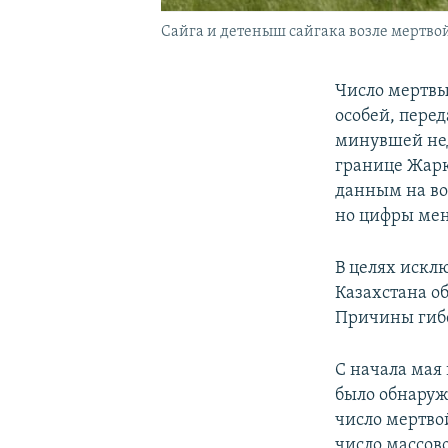
Сайга и детеныш сайгака возле мертвой
Число мертвы
особей, перед
минувшей нед
границе Жарк
данным на во
но цифры мен
В целях искл
Казахстана об
Причины гибе
С начала мая
было обнаруж
число мертво
число массов