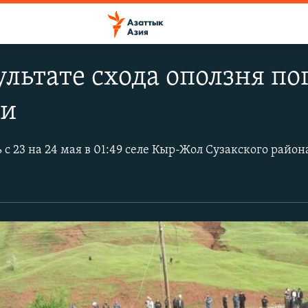
ультате схода оползня по
ли