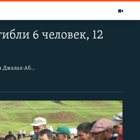
гибли 6 человек, 12
Оползень сошел в ночь с 23 на 24 мая в 01:49 селе Кыр-Жол Сузакского района Джалал-Абадской области, накрыв пять жилых домов. В результате схода оползня 6 человек погибли, пострадали 24 человека, 12 из которых были госпитализированы. ​