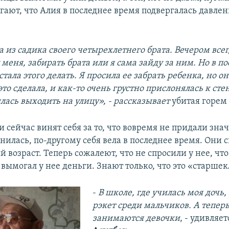
гают, что Алия в последнее время подвергалась давлен
 из садика своего четырехлетнего брата. Вечером все
меня, забирать брата или я сама зайду за ним. Но в п
стала этого делать. Я просила ее забрать ребенка, но он
это сделала, и как-то очень грустно прислонялась к сте
лась выходить на улицу», - рассказывает
убитая горем
 сейчас винят себя за то, что вовремя не придали зна
нилась, по-другому себя вела в последнее время. Они 
 возраст. Теперь сожалеют, что не спросили у нее, чт
 вымогал у нее деньги. Знают только, что это «старше
-
В школе, где училась моя дочь,
рэкет среди мальчиков. А тепер
занимаются девочки
, - удивляе