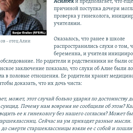
Асилбек
и предполагает, что ещ
причиной поступка дочери могла
проверка у гинеколога, иниции
учителями.
Оказалось, что ранее в школе
ов - отец Алии
распространились слухи о том, 
беременна, и учителя иницииро
обследование. Но родители и родственники не были 
нское заключение показало, что слухи об Алие были 
ала в половые отношения. Ее родители хранят медицин
тобы доказать, что их дочь чиста:
ает, может, этот случай больно ударил по достоинству д
а суицид. Почему нам вовремя не сообщили об этом? Ка
одить ее к гинекологу без нашего согласия? Может бы
старшеклассниц. Сейчас на ум приходят разные мысли.
 до смерти старшеклассницы взяли ее с собой и пошли 