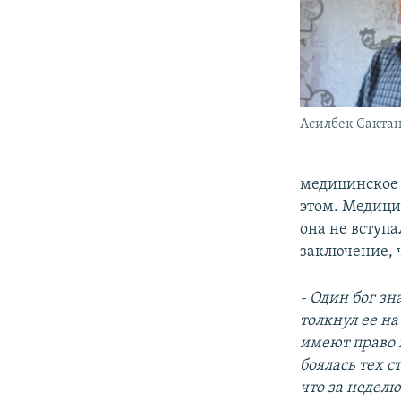
Асилбек Сактан
медицинское 
этом. Медици
она не вступ
заключение, ч
- Один бог зн
толкнул ее н
имеют право в
боялась тех 
что за неделю