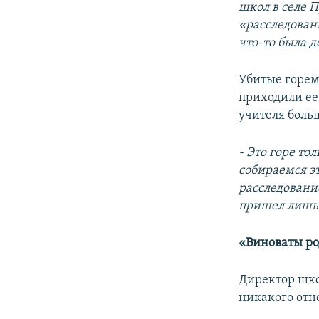
школ в селе 
«расследовани
что-то была 
Убитые горем 
приходили ее 
учителя боль
- Это горе т
собираемся эт
расследование
пришел лишь 
«Виноваты р
Директор шк
никакого отно