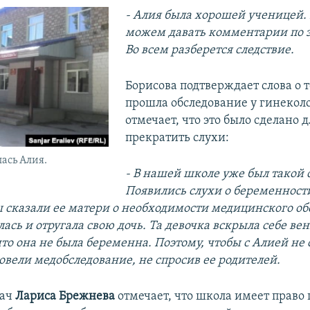
- Алия была хорошей ученицей.
можем давать комментарии по э
Во всем разберется следствие.
Борисова подтверждает слова о т
прошла обследование у гинеколо
отмечает, что это было сделано д
прекратить слухи:
лась Алия.
- В нашей школе уже был такой 
Появились слухи о беременност
ы сказали ее матери о необходимости медицинского об
ась и отругала свою дочь. Та девочка вскрыла себе ве
то она не была беременна. Поэтому, чтобы с Алией не
овели медобследование, не спросив ее родителей.
ач
Лариса Брежнева
отмечает, что школа имеет право