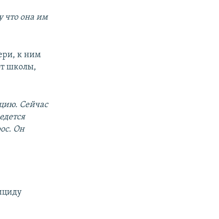
у что она им
ери, к ним
от школы,
ицию. Сейчас
ведется
ос. Он
уициду