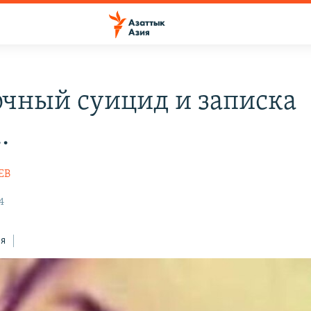
очный суицид и записка
.
ЕВ
4
ся