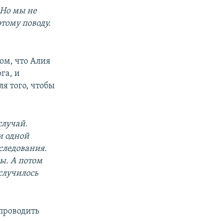
 Но мы не
тому поводу.
ом, что Алия
га, и
ля того, чтобы
случай.
и одной
следования.
ны. А потом
 случилось
 проводить