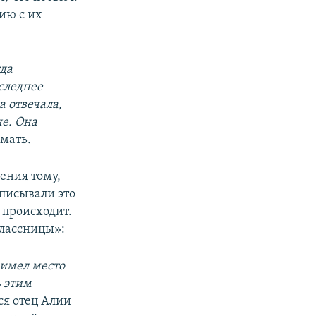
ию с их
гда
оследнее
а отвечала,
не. Она
 мать
.
чения тому,
списывали это
о происходит.
классницы»:
 имел место
ь этим
тся отец Алии