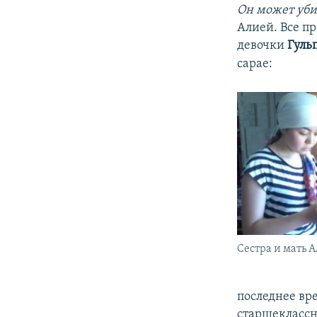
Он может уби
Алией. Все п
девочки
Гуль
сарае:
Сестра и мать 
последнее вре
старшеклассни