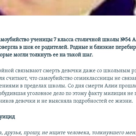
амоубийство ученицы 7 класса столичной школы №54 
овергла в шок ее родителей. Родные и близкие переби
орые могли толкнуть ее на такой шаг.
ойной связывают смерть девочки даже со школьным р
ля считают, что самоубийство семиклассницы не связан
ниями в пределах школы. Со дня смерти Алии прошл
озбудившая уголовное дело по этому факту милиция не 
ников девочки и не выясняла подробностей ее жизни.
суицид
а, друзья, прошу, не ищите человека, толкнувшего мен