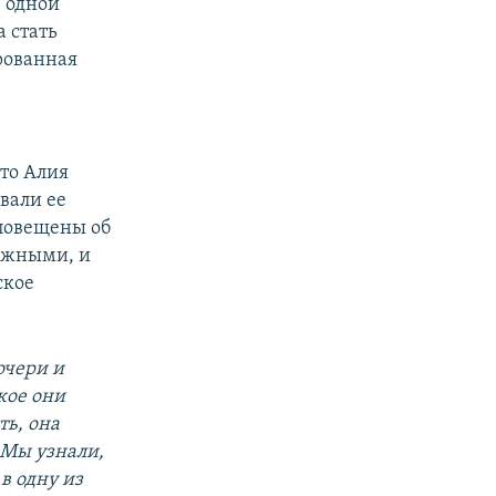
е одной
 стать
рованная
что Алия
вали ее
оповещены об
ложными, и
ское
очери и
кое они
ть, она
 Мы узнали,
в одну из