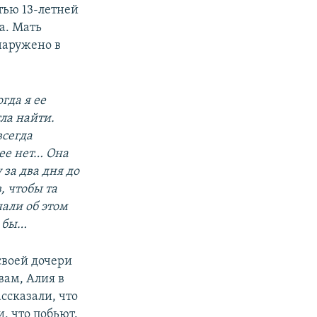
тью 13-летней
а. Мать
бнаружено в
гда я ее
гла найти.
всегда
 ее нет… Она
за два дня до
, чтобы та
нали об этом
о бы…
своей дочери
вам, Алия в
ссказали, что
, что побьют.