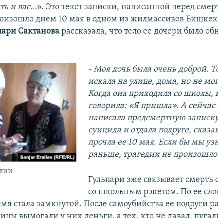
ть и вас…
». Это текст записки, написанной перед смер
роизошло днем 10 мая в одном из жилмассивов Бишкек
пари Сактанова
рассказала, что тело ее дочери было о
- Моя дочь была очень доброй. То
искала на улице, дома, но не мо
Когда она приходила со школы, 
говорила: «Я пришла». А сейчас
написала предсмертную записку 
суицида и отдала подруге, сказав
прочла ее 10 мая. Если бы мы уз
раньше, трагедии не произошл
Алии
Гульпари эже связывает смерть 
со школьным рэкетом. По ее сло
мя стала замкнутой. После самоубийства ее подруги ра
цы вымогали у них деньги, а тех, кто не давал, пугали