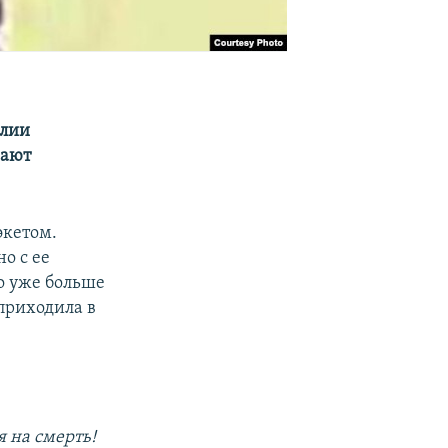
Алии
рают
экетом.
о с ее
о уже больше
приходила в
я на смерть!