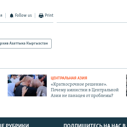
ся
Follow us
Print
рхив Азаттыка Кыргызстан
ЦЕНТРАЛЬНАЯ АЗИЯ
«Краткосрочное решение».
Почему амнистии в Центральной
Азии не панацея от проблемы?
Е РУБРИКИ
ПОДПИШИТЕСЬ НА НАС В