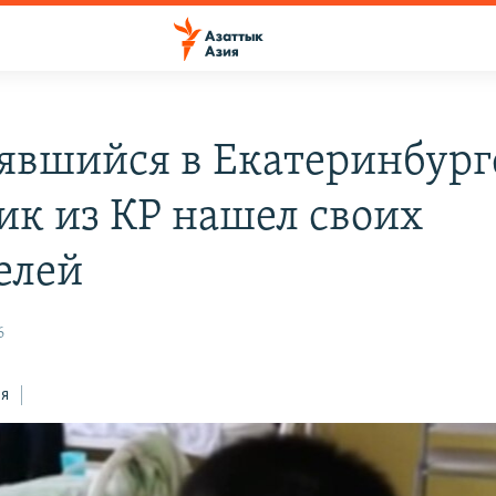
явшийся в Екатеринбург
ик из КР нашел своих
елей
6
ся