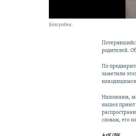
Болсунбек.
Потерявшийся
родителей. Об
По предварит
заметили этог
находящимся 
Напомним, ма
нашел приют 
распространи
словам, его 
AzK/ВК