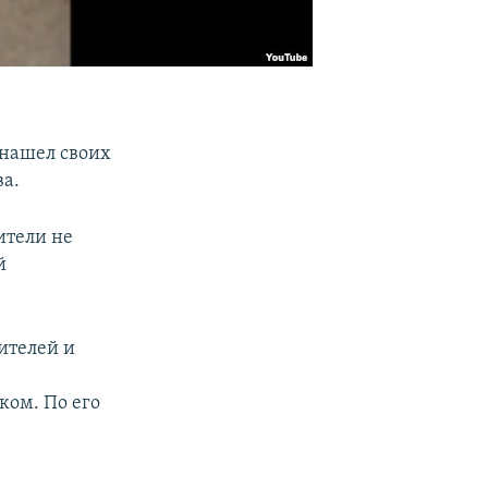
 нашел своих
ва.
ители не
й
ителей и
ком. По его