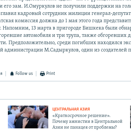
и его зам. И.Омуркулов не получили поддержки на гол
главил кадровый сотрудник милиции генерал-депутат 
тская комиссия должна до 1 мая этого года представит
у. Напомним, 13 марта в пригороде Бишкека были обн
горевшие автомобиля и три трупа, также обгоревших д
ти. Предположительно, среди погибших находился экс
й администрации М.Садыркулов, один из создателей 
ся
Follow us
Print
ЦЕНТРАЛЬНАЯ АЗИЯ
«Краткосрочное решение».
Почему амнистии в Центральной
Азии не панацея от проблемы?