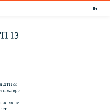
П 13
н ДТП со
и шестеро
к жол» не
идер