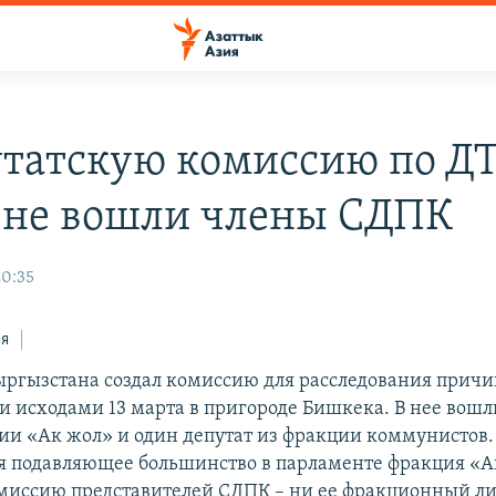
утатскую комиссию по ДТ
 не вошли члены СДПК
20:35
ся
ргызстана создал комиссию для расследования причи
 исходами 13 марта в пригороде Бишкека. В нее вошл
ии «Ак жол» и один депутат из фракции коммунистов.
 подавляющее большинство в парламенте фракция «А
омиссию представителей СДПК – ни ее фракционный л