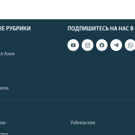
Е РУБРИКИ
ПОДПИШИТЕСЬ НА НАС В
я Азия
века
тан
Узбекистан
тан