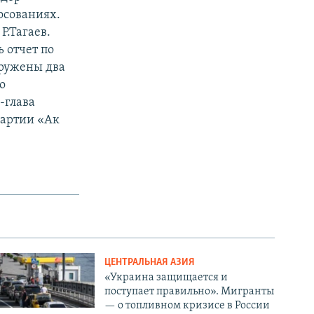
осованиях.
Р.Тагаев.
ь отчет по
аружены два
о
-глава
партии «Ак
ЦЕНТРАЛЬНАЯ АЗИЯ
«Украина защищается и
поступает правильно». Мигранты
— о топливном кризисе в России