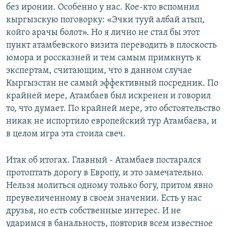
без иронии. Особенно у нас. Кое-кто вспомнил
кыргызскую поговорку: «Эчки тууй албай атып,
койго арачы болот». Но я лично не стал бы этот
пункт атамбевского визита переводить в плоскость
юмора и россказней и тем самым примкнуть к
экспертам, считающим, что в данном случае
Кыргызстан не самый эффективный посредник. По
крайней мере, Атамбаев был искренен и говорил
то, что думает. По крайней мере, это обстоятельство
никак не испортило европейский тур Атамбаева, и
в целом игра эта стоила свеч.
Итак об итогах. Главный - Атамбаев постарался
протоптать дорогу в Европу, и это замечательно.
Нельзя молиться одному только богу, притом явно
преувеличенному в своем значении. Есть у нас
друзья, но есть собственные интерес. И не
ударимся в банальность, повторив всем известное