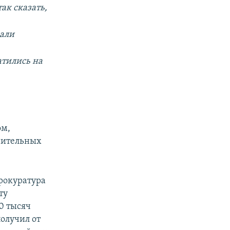
ак сказать,
вали
атились на
ом,
нительных
прокуратура
ту
0 тысяч
олучил от