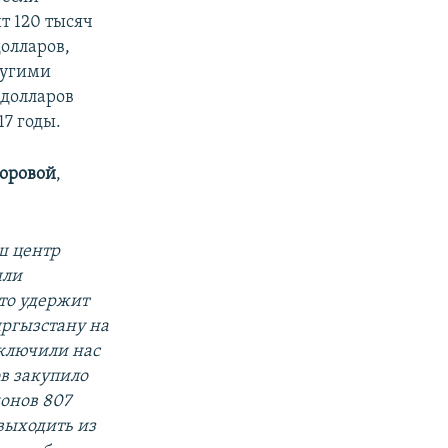
т 120 тысяч
олларов,
ругими
 долларов
17 годы.
оровой
,
ш центр
ыли
что удержит
ыргызстану на
ключили нас
ов закупило
ионов 807
 выходить из