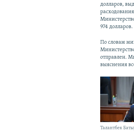
долларов, вы
расходования
Министерство
974 долларов.
По словам м
Министерство 
отправлен. М
выяснения все
Талантбек Баты