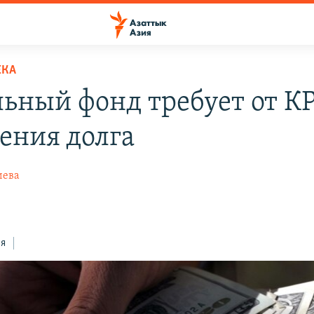
ЕКА
льный фонд требует от К
ения долга
иева
ся