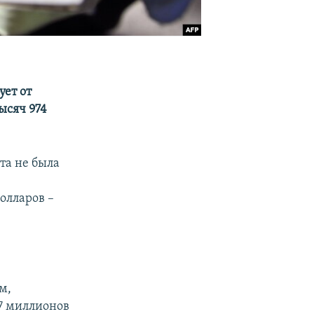
ует от
ысяч 974
та не была
олларов –
м,
47 миллионов