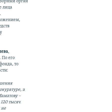
дзорный орган
е лица
,
ложением,
едств
у
иева
,
 По его
фонда, то
сти:
ешения
окуратуре, а
аматову –
 120 тысяч
 не