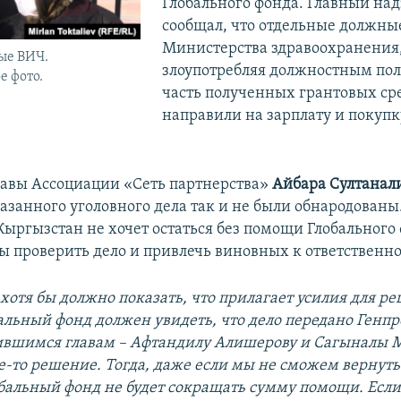
Глобального фонда. Главный на
сообщал, что отдельные должны
Министерства здравоохранения
ые ВИЧ.
злоупотребляя должностным по
 фото.
часть полученных грантовых ср
направили на зарплату и покупк
авы Ассоциации «Сеть партнерства»
Айбара Султанал
азанного уголовного дела так и не были обнародованы.
Кыргызстан не хочет остаться без помощи Глобального 
ы проверить дело и привлечь виновных к ответственно
 хотя бы должно показать, что прилагает усилия для р
альный фонд должен увидеть, что дело передано Генпр
вшимся главам – Афтандилу Алишерову и Сагыналы М
е-то решение. Тогда, даже если мы не сможем вернуть
обальный фонд не будет сокращать сумму помощи. Если