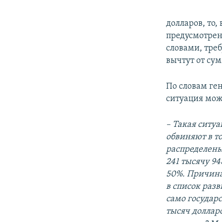
долларов, то
предусмотрен
словами, треб
вычтут от сум
По словам ге
ситуация мож
– Такая ситуа
обвиняют в т
распределены
241 тысячу 9
50%. Причина
в список раз
само государс
тысяч долларо