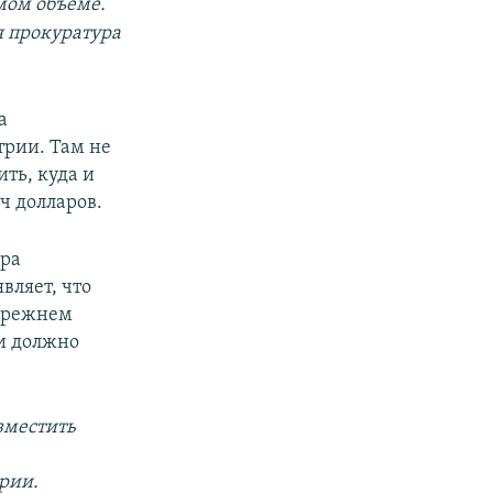
мом объеме.
я прокуратура
а
рии. Там не
ть, куда и
ч долларов.
тра
вляет, что
 прежнем
 и должно
зместить
рии.