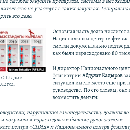
 не сможем закупить препараты, системы в необходи
вительство не участвует в таких закупках. Генеральна
ить это дело.
​Основная часть долга числится з
Национальным центром фтизиат
смогли документально подтверди
как были израсходовано 80 тыся
И директор Национального цен
фтизиатрии
Абдулат Кадыров
зая
Ч СПИДом в
ситуация имело место еще при
12 год.
руководстве. По его словам, оно
возместить деньги:
оводители, нарушившие законодательство, должны во
ги получили и израсходовали бывшие руководители
кого центра «СПИД» и Национального центра фтизиат