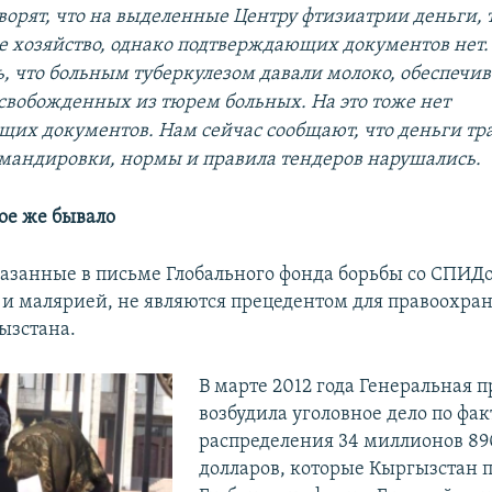
ворят, что на
выделенные Центру фтизиатрии деньги, т
е хозяйство
, однако подтверждающих документов нет.
, что
больным
туберкулезом
давали молоко,
обеспечи
свобожденных из тюрем больных. На это тоже нет
их документов. Нам сейчас сообщают, что деньги тр
андировки, нормы и правила тендеров нарушались.
ое же бывало
азанные в письме Глобального фонда борьбы со СПИД
 и малярией, не являются прецедентом для правоохра
ызстана.
В марте 2012 года Генеральная 
возбудила уголовное дело по фак
распределения 34 миллионов 89
долларов, которые Кыргызстан п