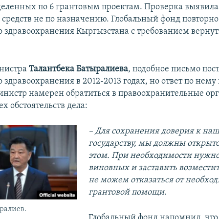
деленных по 6 грантовым проектам. Проверка выявила
 средств не по назначению. Глобальный фонд повторно
 здравоохранения Кыргызстана с требованием вернут
инистра
Талантбека Батыралиева
, подобное письмо пос
здравоохранения в 2012-2013 годах, но ответ по нему
инистр намерен обратиться в правоохранительные ор
х обстоятельств дела:
– Для сохранения доверия к на
государству, мы должны открыто
этом. При необходимости нужн
виновных и заставить возмести
не можем отказаться от необхо
грантовой помощи.
ралиев.
Глобальный фонд напомнил, что