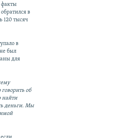
 факты
 обратился в
ь 120 тысяч
тупало в
 не был
ганы для
шему
 говорить об
о найти
ть деньги. Мы
димой
 если