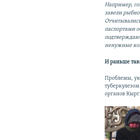
Например, го
завели рыбно
Отчитывались
паспортами о
подтверждающ
ненужные ком
И раньше так
Проблемы, ук
туберкулезом
органов Кырг