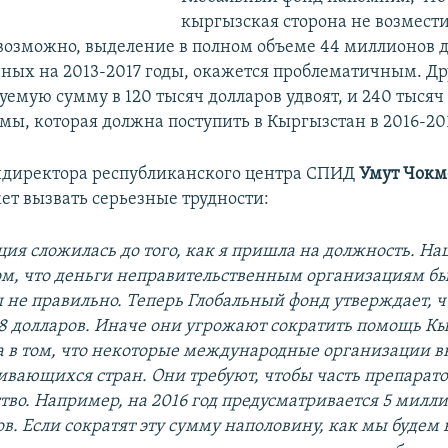
кыргызская сторона не возмести
, возможно, выделение в полном объеме 44 миллионов д
ных на 2013-2017 годы, окажется проблематичным. Д
уемую сумму в 120 тысяч долларов удвоят, и 240 тысяч
мы, которая должна поступить в Кыргызстан в 2016-20
ндиректора республиканского центра СПИД
Умут Чокм
ет вызвать серьезные трудности:
ция сложилась до того, как я пришла на должность. На
ом, что деньги неправительственным организациям б
 не правильно. Теперь Глобальный фонд утверждает, 
48 долларов. Иначе они угрожают сократить помощь К
 в том, что некоторые международные организации в
вивающихся стран. Они требуют, чтобы часть препарат
тво. Например, на 2016 год предусматривается 5 милл
в. Если сократят эту сумму на
половину
, как мы будем