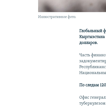
Иллюстративное фото.
Глобальный ф
Кыргызстана 
долларов.
Часть финанс
задокументир
Республиканс
Национальны
По следам 12
Офис генерал
туберкулезом