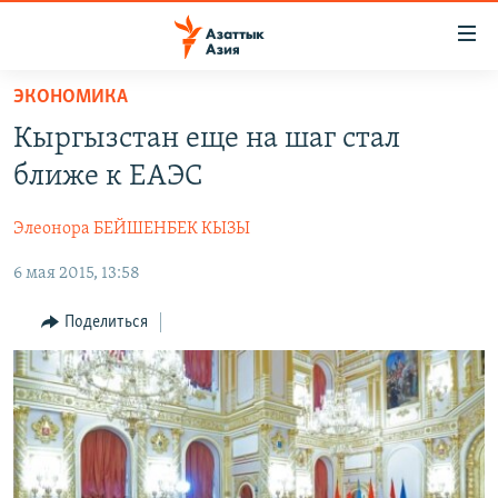
Доступность
ссылок
Вернуться
ЭКОНОМИКА
к
ЦЕНТРАЛЬНАЯ АЗИЯ
Кыргызстан еще на шаг стал
основному
НОВОСТИ
КАЗАХСТАН
содержанию
ближе к ЕАЭС
ВОЙНА В УКРАИНЕ
Вернутся
КЫРГЫЗСТАН
к
Элеонора БЕЙШЕНБЕК КЫЗЫ
НА ДРУГИХ ЯЗЫКАХ
УЗБЕКИСТАН
главной
6 мая 2015, 13:58
ТАДЖИКИСТАН
ҚАЗАҚША
навигации
ПОДПИШИТЕСЬ НА НАС В СОЦСЕТЯХ
Вернутся
КЫРГЫЗЧА
Поделиться
к
ЎЗБЕКЧА
поиску
ТОҶИКӢ
Все сайты РСЕ/РС
TÜRKMENÇE