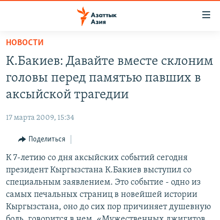
Доступность
ссылок
Вернуться
НОВОСТИ
к
ЦЕНТРАЛЬНАЯ АЗИЯ
К.Бакиев: Давайте вместе склоним
основному
НОВОСТИ
КАЗАХСТАН
содержанию
головы перед памятью павших в
ВОЙНА В УКРАИНЕ
Вернутся
КЫРГЫЗСТАН
аксыйской трагедии
к
НА ДРУГИХ ЯЗЫКАХ
УЗБЕКИСТАН
главной
17 марта 2009, 15:34
ТАДЖИКИСТАН
ҚАЗАҚША
навигации
ПОДПИШИТЕСЬ НА НАС В СОЦСЕТЯХ
Вернутся
Поделиться
КЫРГЫЗЧА
к
К 7-летию со дня аксыйских событий сегодня
ЎЗБЕКЧА
поиску
президент Кыргызстана К.Бакиев выступил со
ТОҶИКӢ
Все сайты РСЕ/РС
специальным заявлением. Это событие - одно из
самых печальных страниц в новейшей истории
TÜRKMENÇE
Кыргызстана, оно до сих пор причиняет душевную
боль, говорится в нем. «Мужественных джигитов,