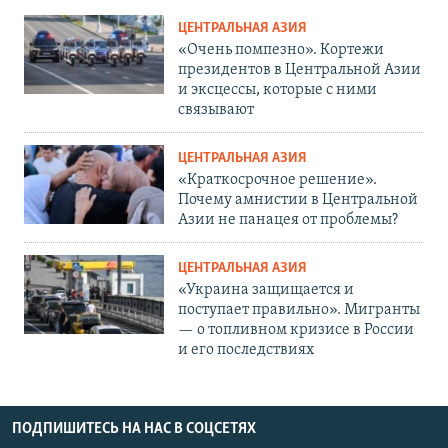
ЦЕНТРАЛЬНАЯ АЗИЯ
«Очень помпезно». Кортежи
президентов в Центральной Азии
и эксцессы, которые с ними
связывают
ЦЕНТРАЛЬНАЯ АЗИЯ
«Краткосрочное решение».
Почему амнистии в Центральной
Азии не панацея от проблемы?
ЦЕНТРАЛЬНАЯ АЗИЯ
«Украина защищается и
поступает правильно». Мигранты
— о топливном кризисе в России
и его последствиях
ПОДПИШИТЕСЬ НА НАС В СОЦСЕТЯХ