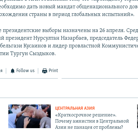
еобходимо дать новый мандат общенационального дов
охождения страны в период глобальных испытаний».
 президентские выборы назначены на 26 апреля. Сре
й президент Нурсултан Назарбаев, председатель Феде
бельгази Кусаинов и лидер провластной Коммунистич
тии Тургун Сыздыков.
ся
Follow us
Print
ЦЕНТРАЛЬНАЯ АЗИЯ
«Краткосрочное решение».
Почему амнистии в Центральной
Азии не панацея от проблемы?