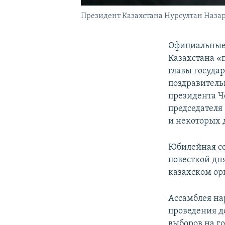
Президент Казахстана Нурсултан Назарб
Официальные 
Казахстана «
главы госуда
поздравитель
президента Ч
председателя
и некоторых 
Юбилейная се
повесткой дня
казахском ори
Ассамблея на
проведения д
выборов на г