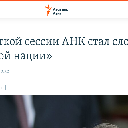
ткой сессии АНК стал сло
ой нации»
12:20
ся