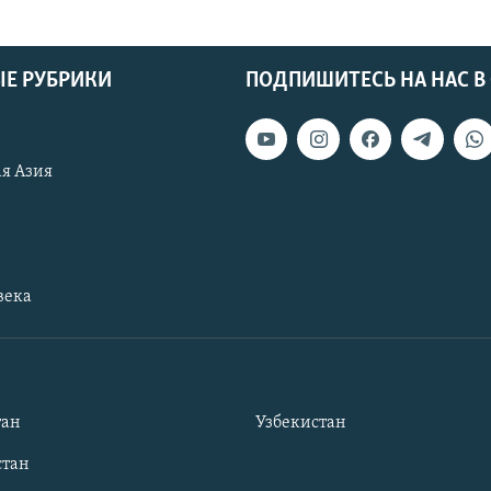
Е РУБРИКИ
ПОДПИШИТЕСЬ НА НАС В
я Азия
века
тан
Узбекистан
тан