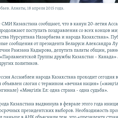
аев. Алматы, 18 апреля 2015 года.
СМИ Казахстана сообщают, что в канун 20-летия Асс
продолжают поступать поздравления со всех концов ми
рства Нурсултана Назарбаева и народа Казахстана». П
ные сообщения от президента Беларуси Александра Л
ечни Рамзана Кадырова, депутата палаты общин, равн
 «Парламентской Группы дружбы Казахстан – Канада»
других политиков.
ссия Ассамблеи народа Казахстана проходит сегодня в
 объявлен слоган с термином «вечная нация» («мәңгіл
гинале) «Мәңгілік Ел: одна страна - одна судьба».
рода Казахстана выдвинула в феврале этого года иниц
осрочных президентских выборов. Необходимость про
од раньше в АНК объяснили тем, что «президенту стра