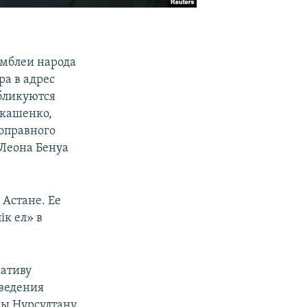
амблеи народа
ра в адрес
убликуются
укашенко,
оправного
 Леона Бенуа
 Астане. Ее
ік ел» в
иативу
ведения
ны Нурсултану