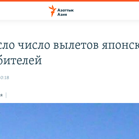
сло число вылетов японс
бителей
10:18
ся