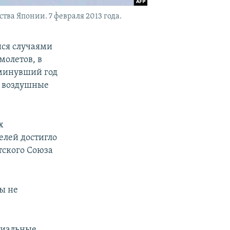
ва Японии. 7 февраля 2013 года.
ися случаями
молетов, в
 минувший год
ду воздушные
х
елей достигло
етского Союза
ы не
риальные