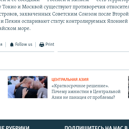
 Токио и Москвой существуют противоречия относите
стровов, захваченных Советским Союзом после Второ
 и Пекин оспаривают статус контролируемых Японией 
айском море.
ся
Follow us
Print
ЦЕНТРАЛЬНАЯ АЗИЯ
«Краткосрочное решение».
Почему амнистии в Центральной
Азии не панацея от проблемы?
Е РУБРИКИ
ПОДПИШИТЕСЬ НА НАС В