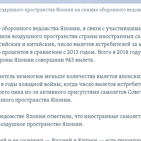
оздушного пространства Японии на снимке оборонного ведомст
 оборонного ведомства Японии, в связи с участившим
лизи воздушного пространства страны иностранных са
сийских и китайских, число вылетов истребителей за
6 процентов в сравнении с 2013 годом. Всего в 2014 го
роны Японии совершили 943 вылета.
атель немногим меньше количества вылетов японски
 в годы холодной войны, когда число вылетов истребит
воего пика из-за активного присутствия самолетов Сов
шного пространства Японии.
ведомстве Японии отметили, что иностранные самолет
 воздушное пространство Японии.
й и ее соседями — Россией и Китаем — есть террито