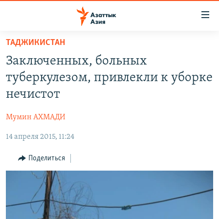
Доступность
ссылок
Вернуться
ТАДЖИКИСТАН
к
ЦЕНТРАЛЬНАЯ АЗИЯ
Заключенных, больных
основному
НОВОСТИ
КАЗАХСТАН
содержанию
туберкулезом, привлекли к уборке
ВОЙНА В УКРАИНЕ
Вернутся
КЫРГЫЗСТАН
нечистот
к
НА ДРУГИХ ЯЗЫКАХ
УЗБЕКИСТАН
главной
Мумин АХМАДИ
ТАДЖИКИСТАН
ҚАЗАҚША
навигации
ПОДПИШИТЕСЬ НА НАС В СОЦСЕТЯХ
Вернутся
14 апреля 2015, 11:24
КЫРГЫЗЧА
к
ЎЗБЕКЧА
Поделиться
поиску
ТОҶИКӢ
Все сайты РСЕ/РС
TÜRKMENÇE