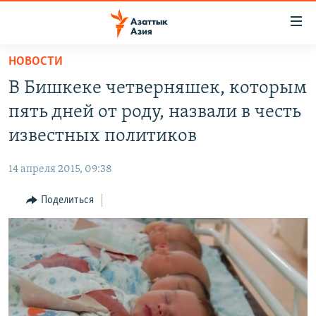
Доступность
ссылок
Вернуться
НОВОСТИ
к
ЦЕНТРАЛЬНАЯ АЗИЯ
В Бишкеке четверняшек, которым
основному
НОВОСТИ
КАЗАХСТАН
содержанию
пять дней от роду, назвали в честь
ВОЙНА В УКРАИНЕ
Вернутся
КЫРГЫЗСТАН
известных политиков
к
НА ДРУГИХ ЯЗЫКАХ
УЗБЕКИСТАН
главной
14 апреля 2015, 09:38
ТАДЖИКИСТАН
ҚАЗАҚША
навигации
ПОДПИШИТЕСЬ НА НАС В СОЦСЕТЯХ
Вернутся
Поделиться
КЫРГЫЗЧА
к
ЎЗБЕКЧА
поиску
ТОҶИКӢ
Все сайты РСЕ/РС
TÜRKMENÇE