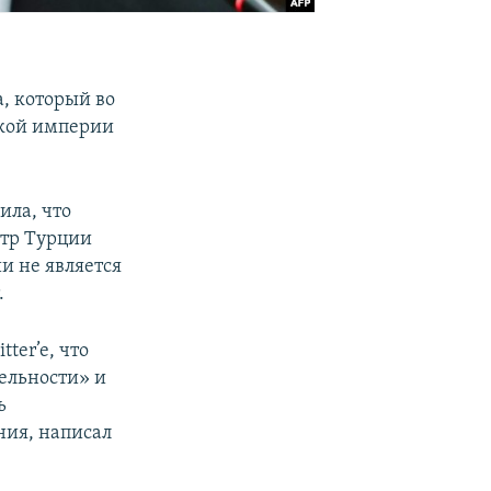
, который во
ской империи
ила, что
стр Турции
и не является
.
ter’e, что
ельности» и
ь
ния, написал