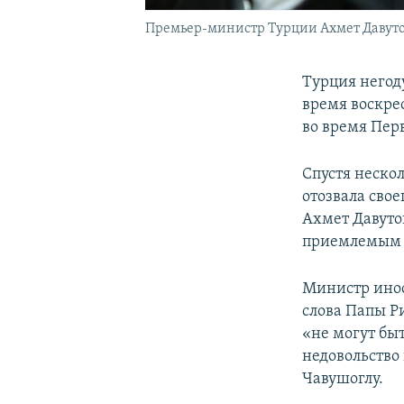
Премьер-министр Турции Ахмет Давуто
​Турция него
время воскре
во время Пер
Спустя неско
отозвала сво
Ахмет Давутог
приемлемым д
Министр инос
слова Папы Р
«не могут бы
недовольство
Чавушоглу.