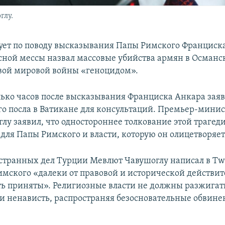
глу.
дует по поводу высказывания Папы Римского Франциска
сной мессы назвал массовые убийства армян в Осман
вой мировой войны «геноцидом».
лько часов после высказывания Франциска Анкара заяв
его посла в Ватикане для консультаций. Премьер-мини
лу заявил, что одностороннее толкование этой трагеди
ля Папы Римского и власти, которую он олицетворяет
транных дел Турции Мевлют Чавушоглу написал в Twit
имского «далеки от правовой и исторической действит
ть приняты». Религиозные власти не должны разжигат
 и ненависть, распространяя безосновательные обвине