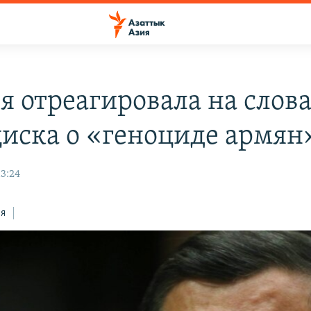
я отреагировала на слов
иска о «геноциде армян
13:24
ся