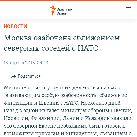
Доступность
ссылок
Вернуться
НОВОСТИ
к
ЦЕНТРАЛЬНАЯ АЗИЯ
Москва озабочена сближением
основному
НОВОСТИ
КАЗАХСТАН
содержанию
северных соседей с НАТО
ВОЙНА В УКРАИНЕ
Вернутся
КЫРГЫЗСТАН
к
13 апреля 2015, 04:43
НА ДРУГИХ ЯЗЫКАХ
УЗБЕКИСТАН
главной
Поделиться
ТАДЖИКИСТАН
ҚАЗАҚША
навигации
ПОДПИШИТЕСЬ НА НАС В СОЦСЕТЯХ
Вернутся
Министерство внутренних дел России назвало
КЫРГЫЗЧА
к
"вызывающим особую озабоченность" сближение
ЎЗБЕКЧА
поиску
Финляндии и Швеции с НАТО. Несколько дней
ТОҶИКӢ
Все сайты РСЕ/РС
назад в одной из газет министры обороны Швеции,
Норвегии, Финляндии, Дании и Исландии заявили,
TÜRKMENÇE
что Северной Европе необходимо быть готовой к
возможным кризисам и инцидентам, связанным с