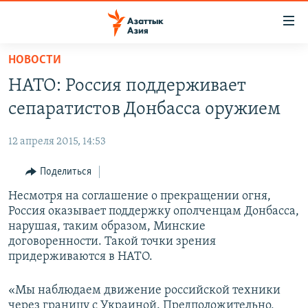
Доступность
ссылок
Вернуться
НОВОСТИ
к
ЦЕНТРАЛЬНАЯ АЗИЯ
НАТО: Россия поддерживает
основному
НОВОСТИ
КАЗАХСТАН
содержанию
сепаратистов Донбасса оружием
ВОЙНА В УКРАИНЕ
Вернутся
КЫРГЫЗСТАН
к
12 апреля 2015, 14:53
НА ДРУГИХ ЯЗЫКАХ
УЗБЕКИСТАН
главной
Поделиться
ТАДЖИКИСТАН
ҚАЗАҚША
навигации
ПОДПИШИТЕСЬ НА НАС В СОЦСЕТЯХ
Вернутся
Несмотря на соглашение о прекращении огня,
КЫРГЫЗЧА
к
Россия оказывает поддержку ополченцам Донбасса,
ЎЗБЕКЧА
нарушая, таким образом, Минские
поиску
договоренности. Такой точки зрения
ТОҶИКӢ
Все сайты РСЕ/РС
придерживаются в НАТО.
TÜRKMENÇE
«Мы наблюдаем движение российской техники
через границу с Украиной. Предположительно,