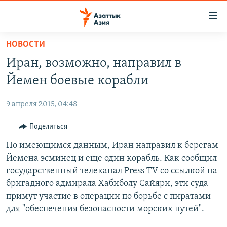
Доступность
ссылок
Вернуться
НОВОСТИ
к
ЦЕНТРАЛЬНАЯ АЗИЯ
Иран, возможно, направил в
основному
НОВОСТИ
КАЗАХСТАН
содержанию
Йемен боевые корабли
ВОЙНА В УКРАИНЕ
Вернутся
КЫРГЫЗСТАН
к
9 апреля 2015, 04:48
НА ДРУГИХ ЯЗЫКАХ
УЗБЕКИСТАН
главной
Поделиться
ТАДЖИКИСТАН
ҚАЗАҚША
навигации
ПОДПИШИТЕСЬ НА НАС В СОЦСЕТЯХ
Вернутся
По имеющимся данным, Иран направил к берегам
КЫРГЫЗЧА
к
Йемена эсминец и еще один корабль. Как сообщил
ЎЗБЕКЧА
поиску
государственный телеканал Press TV со ссылкой на
ТОҶИКӢ
Все сайты РСЕ/РС
бригадного адмирала Хабиболу Сайяри, эти суда
примут участие в операции по борьбе с пиратами
TÜRKMENÇE
для "обеспечения безопасности морских путей".