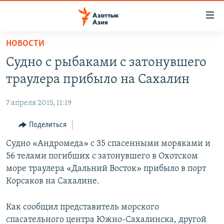
Доступность
ссылок
Вернуться
НОВОСТИ
к
ЦЕНТРАЛЬНАЯ АЗИЯ
Судно с рыбаками с затонувшего
основному
НОВОСТИ
КАЗАХСТАН
содержанию
траулера прибыло на Сахалин
ВОЙНА В УКРАИНЕ
Вернутся
КЫРГЫЗСТАН
к
7 апреля 2015, 11:19
НА ДРУГИХ ЯЗЫКАХ
УЗБЕКИСТАН
главной
Поделиться
ТАДЖИКИСТАН
ҚАЗАҚША
навигации
ПОДПИШИТЕСЬ НА НАС В СОЦСЕТЯХ
Вернутся
Судно «Андромеда» с 35 спасенными моряками и
КЫРГЫЗЧА
к
56 телами погибших с затонувшего в Охотском
ЎЗБЕКЧА
поиску
море траулера «Дальний Восток» прибыло в порт
ТОҶИКӢ
Все сайты РСЕ/РС
Корсаков на Сахалине.
TÜRKMENÇE
Как сообщил представитель морского
спасательного центра Южно-Сахалинска, другой