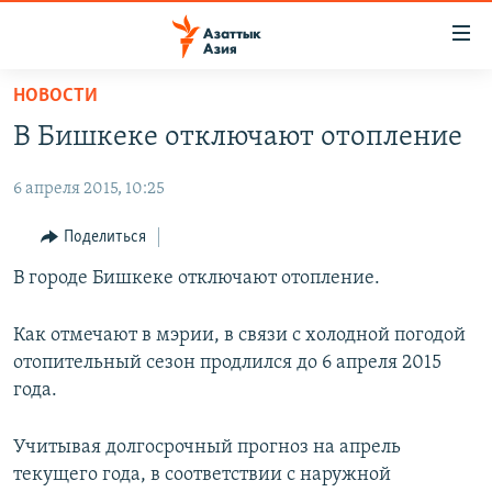
Доступность
ссылок
Вернуться
НОВОСТИ
к
ЦЕНТРАЛЬНАЯ АЗИЯ
В Бишкеке отключают отопление
основному
НОВОСТИ
КАЗАХСТАН
содержанию
6 апреля 2015, 10:25
ВОЙНА В УКРАИНЕ
Вернутся
КЫРГЫЗСТАН
к
НА ДРУГИХ ЯЗЫКАХ
УЗБЕКИСТАН
Поделиться
главной
ТАДЖИКИСТАН
ҚАЗАҚША
В городе Бишкеке отключают отопление.
навигации
ПОДПИШИТЕСЬ НА НАС В СОЦСЕТЯХ
Вернутся
КЫРГЫЗЧА
к
Как отмечают в мэрии, в связи с холодной погодой
ЎЗБЕКЧА
поиску
отопительный сезон продлился до 6 апреля 2015
года.
ТОҶИКӢ
Все сайты РСЕ/РС
TÜRKMENÇE
Учитывая долгосрочный прогноз на апрель
текущего года, в соответствии с наружной