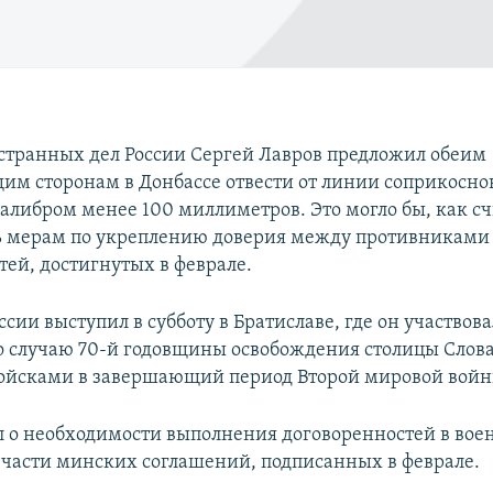
транных дел России Сергей Лавров предложил обеим
м сторонам в Донбассе отвести от линии соприкосно
алибром менее 100 миллиметров. Это могло бы, как сч
ь мерам по укреплению доверия между противниками 
тей, достигнутых в феврале.
сии выступил в субботу в Братиславе, где он участвова
о случаю 70-й годовщины освобождения столицы Слов
ойсками в завершающий период Второй мировой войн
л о необходимости выполнения договоренностей в вое
 части минских соглашений, подписанных в феврале.