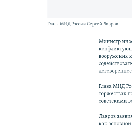
Глава МИД России Сергей Лавров.
Министр инос
конфликтующи
вооружения к
содействоват
договореннос
Глава МИД Рос
торжествах п
советскими в
Лавров заяви
как основной