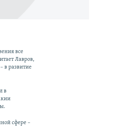
вения все
итает Лавров,
– в развитие
л в
акии
ы.
нной сфере –