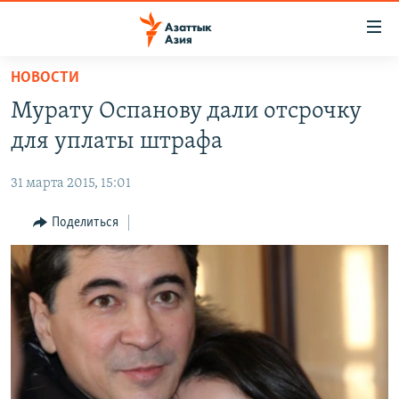
Доступность
ссылок
Вернуться
НОВОСТИ
к
ЦЕНТРАЛЬНАЯ АЗИЯ
Мурату Оспанову дали отсрочку
основному
НОВОСТИ
КАЗАХСТАН
содержанию
для уплаты штрафа
ВОЙНА В УКРАИНЕ
Вернутся
КЫРГЫЗСТАН
к
31 марта 2015, 15:01
НА ДРУГИХ ЯЗЫКАХ
УЗБЕКИСТАН
главной
Поделиться
ТАДЖИКИСТАН
ҚАЗАҚША
навигации
ПОДПИШИТЕСЬ НА НАС В СОЦСЕТЯХ
Вернутся
КЫРГЫЗЧА
к
ЎЗБЕКЧА
поиску
ТОҶИКӢ
Все сайты РСЕ/РС
TÜRKMENÇE