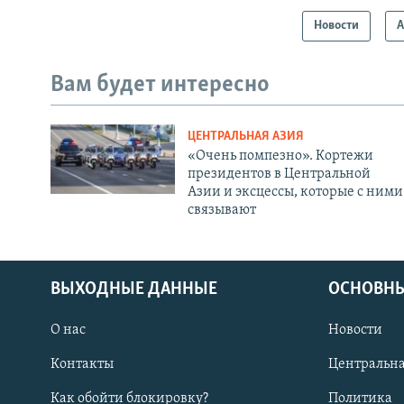
Новости
А
Вам будет интересно
ЦЕНТРАЛЬНАЯ АЗИЯ
«Очень помпезно». Кортежи
президентов в Центральной
Азии и эксцессы, которые с ними
связывают
ВЫХОДНЫЕ ДАННЫЕ
ОСНОВНЫ
О нас
Новости
Контакты
Центральна
Как обойти блокировку?
Политика