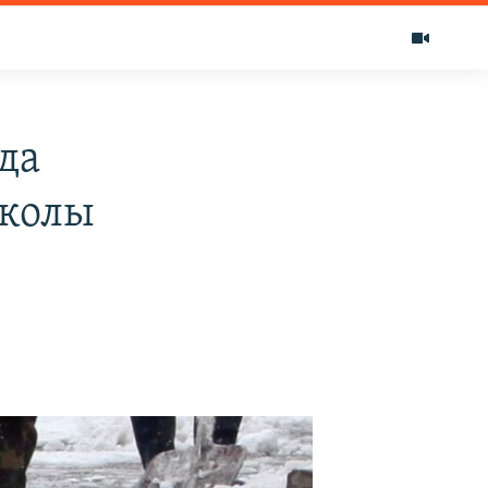
да
школы