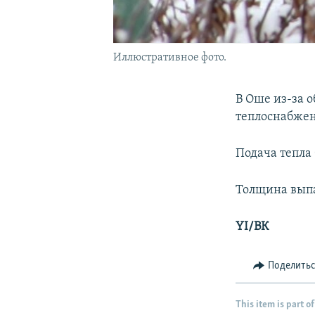
Иллюстративное фото.
В Оше из-за 
теплоснабжен
Подача тепла
Толщина выпа
YI/ВК
Поделить
This item is part of