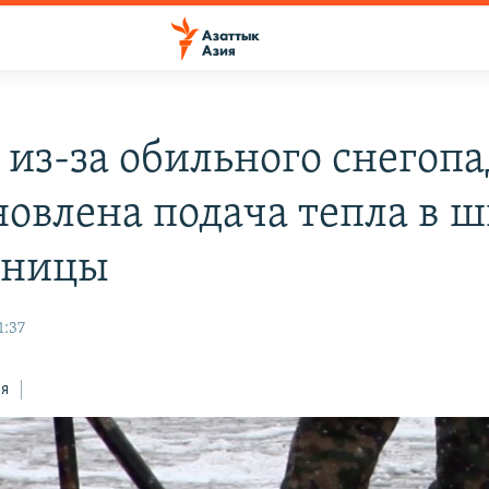
 из-за обильного снегопа
новлена подача тепла в 
ьницы
1:37
ся