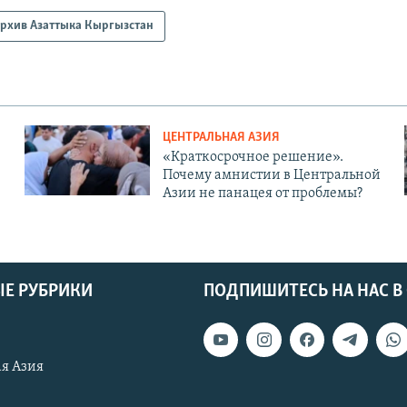
рхив Азаттыка Кыргызстан
ЦЕНТРАЛЬНАЯ АЗИЯ
«Краткосрочное решение».
Почему амнистии в Центральной
Азии не панацея от проблемы?
Е РУБРИКИ
ПОДПИШИТЕСЬ НА НАС В
я Азия