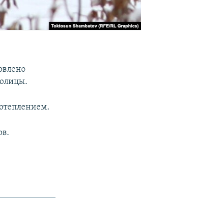
овлено
толицы.
потеплением.
ов.