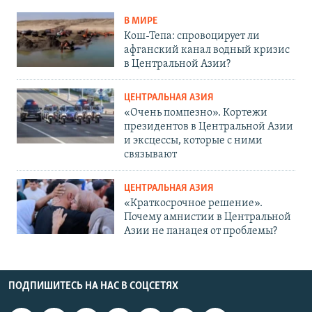
В МИРЕ
Кош-Тепа: спровоцирует ли
афганский канал водный кризис
в Центральной Азии?
ЦЕНТРАЛЬНАЯ АЗИЯ
«Очень помпезно». Кортежи
президентов в Центральной Азии
и эксцессы, которые с ними
связывают
ЦЕНТРАЛЬНАЯ АЗИЯ
«Краткосрочное решение».
Почему амнистии в Центральной
Азии не панацея от проблемы?
ПОДПИШИТЕСЬ НА НАС В СОЦСЕТЯХ