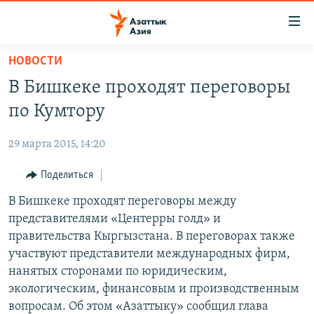
Доступность
ссылок
Вернуться
НОВОСТИ
к
ЦЕНТРАЛЬНАЯ АЗИЯ
В Бишкеке проходят переговоры
основному
НОВОСТИ
КАЗАХСТАН
содержанию
по Кумтору
ВОЙНА В УКРАИНЕ
Вернутся
КЫРГЫЗСТАН
к
29 марта 2015, 14:20
НА ДРУГИХ ЯЗЫКАХ
УЗБЕКИСТАН
главной
Поделиться
ТАДЖИКИСТАН
ҚАЗАҚША
навигации
ПОДПИШИТЕСЬ НА НАС В СОЦСЕТЯХ
Вернутся
В Бишкеке проходят переговоры между
КЫРГЫЗЧА
к
представителями «Центерры голд» и
ЎЗБЕКЧА
поиску
правительства Кыргызстана. В переговорах также
ТОҶИКӢ
Все сайты РСЕ/РС
участвуют представители международных фирм,
нанятых сторонами по юридическим,
TÜRKMENÇE
экологическим, финансовым и производственным
вопросам. Об этом «Азаттыку» сообщил глава