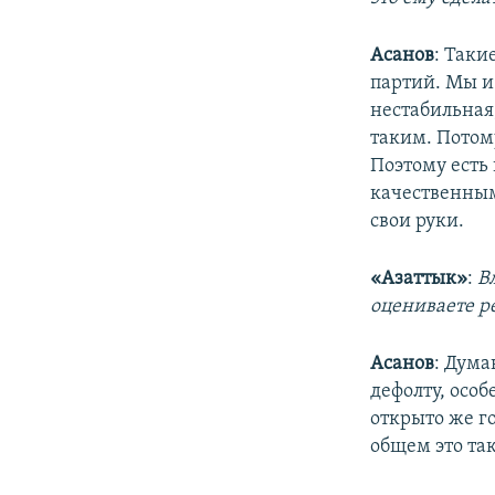
Асанов
: Таки
партий. Мы и
нестабильная
таким. Потом
Поэтому есть
качественным
свои руки.
«Азаттык»
:
В
оцениваете р
Асанов
: Дума
дефолту, осо
открыто же го
общем это так