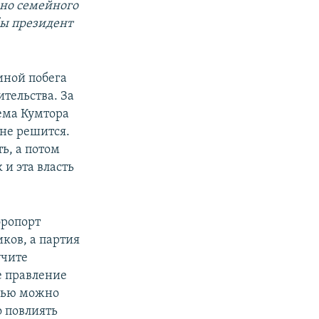
, но семейного
бы президент
чиной побега
ительства. За
лема Кумтора
 не решится.
ь, а потом
 и эта власть
эропорт
ков, а партия
учите
е правление
емью можно
о повлиять