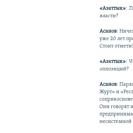
«Азаттык»
:
Т
власти?
Асанов
: Ниче
уже 20 лет п
Стоит отмети
«Азаттык»
:
Ч
оппозиций?
Асанов
: Парл
Журт» и «Респ
соприкоснове
Они говорят и
предпринимаю
несистемной 