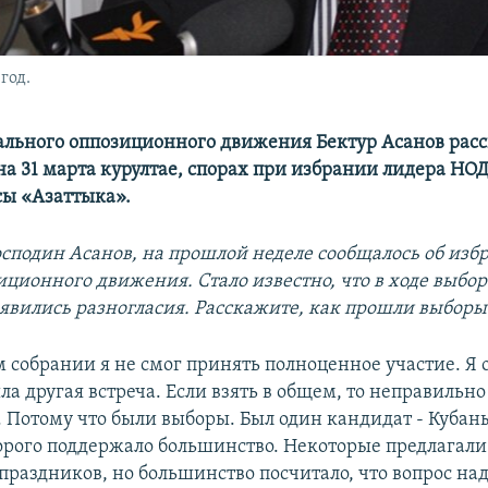
год.
льного оппозиционного движения Бектур Асанов расс
а 31 марта курултае, спорах при избрании лидера НОД
сы «Азаттыка».
осподин Асанов, на прошлой неделе сообщалось об изб
иционного движения. Стало известно, что в ходе выбор
явились разногласия. Расскажите, как прошли выборы
ом собрании я не смог принять полноценное участие. Я 
ла другая встреча. Если взять в общем, то неправильно
. Потому что были выборы. Был один кандидат - Кубан
орого поддержало большинство. Некоторые предлагали
праздников, но большинство посчитало, что вопрос на