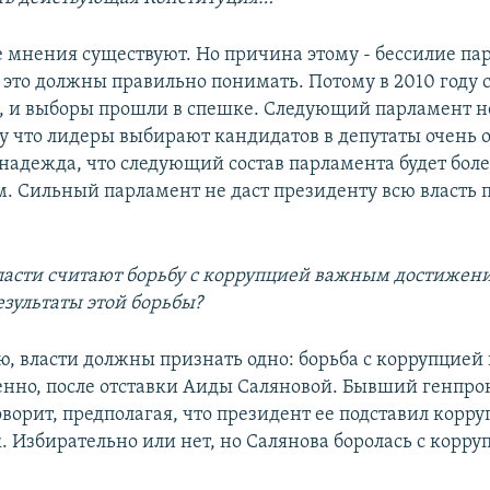
е мнения существуют. Но причина этому - бессилие па
 это должны правильно понимать. Потому в 2010 году 
, и выборы прошли в спешке. Следующий парламент не
у что лидеры выбирают кандидатов в депутаты очень 
 надежда, что следующий состав парламента будет бол
. Сильный парламент не даст президенту всю власть 
ласти считают борьбу с коррупцией важным достижени
езультаты этой борьбы?
ю, власти должны признать одно: борьба с коррупцией
бенно, после отставки Аиды Саляновой. Бывший генпро
ворит, предполагая, что президент ее подставил корр
. Избирательно или нет, но Салянова боролась с корру