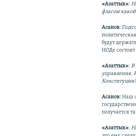
«Азаттык»
:
Н
флагом какой
Асанов
: Подг
политическая
будут держать
НОДе состоит 
«Азаттык»
:
В
управления. 
Конституции
Асанов:
Наш о
государственн
получается та
«Азаттык»
:
Н
это ему сдел