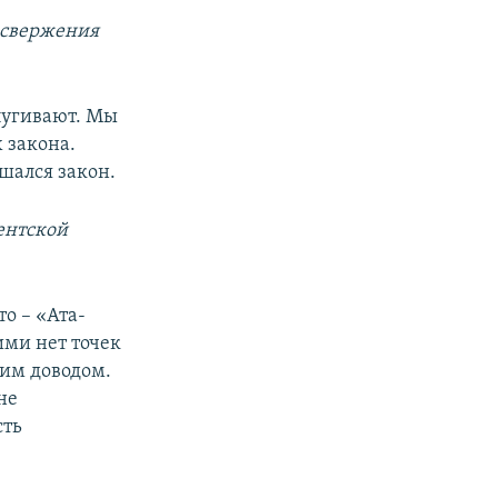
 свержения
апугивают. Мы
 закона.
шался закон.
ентской
о – «Ата-
ими нет точек
шим доводом.
не
сть