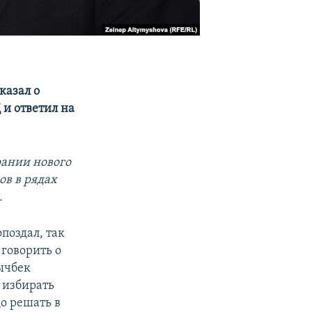
казал о
 и ответил на
рании нового
ов в рядах
.
опоздал, так
 говорить о
ычбек
 избирать
до решать в