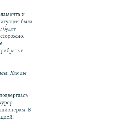
рламента и
ситуация была
 будет
осторожно.
ее
прибрать в
ем. Как вы
 подверглась
курор
упционерам. В
пцией.