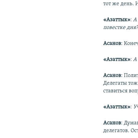
тот же день. 
«Азаттык»
:
А
повестке дня
Асанов
: Коне
«Азаттык»
:
А
Асанов
: Поли
Делегаты тоже
ставиться во
«Азаттык»
:
У
Асанов
: Дума
делегатов. О