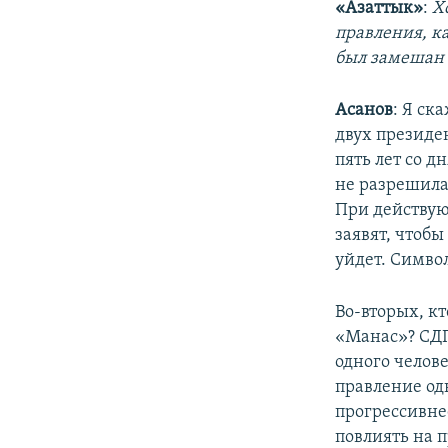
«Азаттык»
:
Х
правления, к
был замешан 
Асанов
: Я ск
двух президен
пять лет со 
не разрешилас
При действую
заявят, чтобы
уйдет. Символ
Во-вторых, к
«Манас»? СДП
одного челов
правление од
прогрессивне
повлиять на п