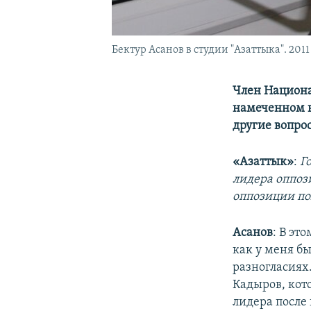
Бектур Асанов в студии "Азаттыка". 2011 
Член Национа
намеченном н
другие вопро
«Азаттык»
:
Г
лидера оппоз
оппозиции по
Асанов
: В эт
как у меня бы
разногласиях
Кадыров, кот
лидера после 