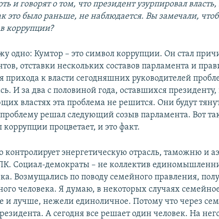
оть и говорят о том, что президент узурпировал власть
ак это было раньше, не наблюдается. Вы замечали, что
в коррупции?
ажу одно: Кумтор – это символ коррупции. Он стал при
тов, отставки нескольких составов парламента и прав
дня прихода к власти сегодняшних руководителей проб
ь. И за два с половиной года, оставшихся президенту,
щих властях эта проблема не решится. Они будут тянут
 проблему решал следующий созыв парламента. Вот так
 коррупции процветает, и это факт.
то контролирует энергетическую отрасль, таможню и а
К. Социал-демократы – не коллектив единомышленни
ека. Возмущались по поводу семейного правления, пол
ного человека. Я думаю, в некоторых случаях семейно
е и лучше, нежели единоличное. Потому что через с
резидента. А сегодня все решает один человек. На нег