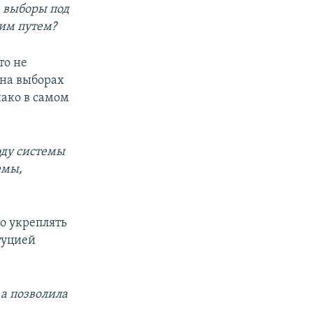
а выборы под
гим путем?
то не
 на выборах
нако в самом
оду системы
емы,
о укреплять
итуцией
 а позволила