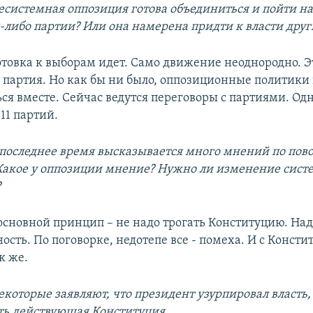
есистемная оппозиция готова объединиться и пойти н
-либо партии? Или она намерена придти к власти дру
отовка к выборам идет. Само движение неоднородно. Э
 партия. Но как бы ни было, оппозиционные политики
ся вместе. Сейчас ведутся переговоры с партиями. Од
11 партий.
 последнее время высказывается много мнений по пов
Какое у оппозиции мнение? Нужно ли изменение сист
?
сновной принцип – не надо трогать Конституцию. Над
ость. По поговорке, недотепе все - помеха. И с Конст
к же.
екоторые заявляют, что президент узурпировал власть,
ать действующая Конституция…