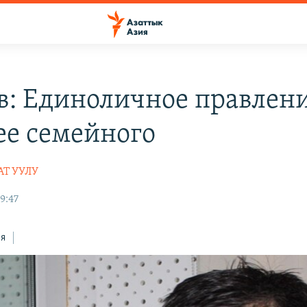
в: Единоличное правлен
ее семейного
АТ УУЛУ
9:47
ся