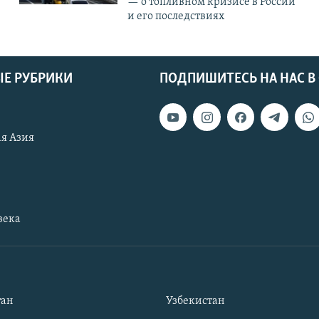
— о топливном кризисе в России
и его последствиях
Е РУБРИКИ
ПОДПИШИТЕСЬ НА НАС В
я Азия
века
тан
Узбекистан