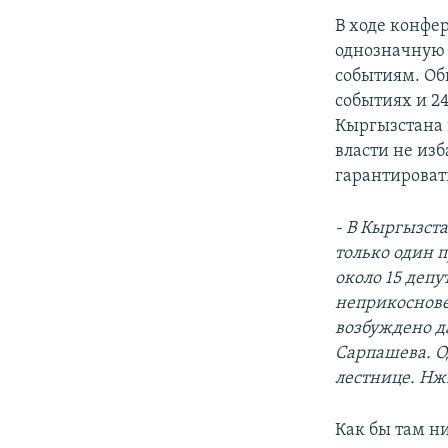
В ходе конфе
однозначную 
событиям. Об
событиях и 24
Кыргызстана в
власти не из
гарантировать
- В Кыргызст
только один 
около 15 депу
неприкосновен
возбуждено д
Сарпашева. Од
лестнице. Нж
Как бы там н