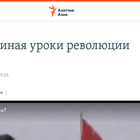
иная уроки революции
9:25
ся
ло?