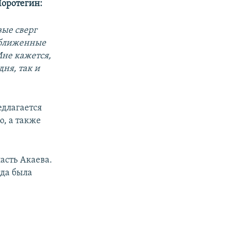
оротегин:
вые сверг
риближенные
Мне кажется,
дня, так и
едлагается
, а также
асть Акаева.
гда была