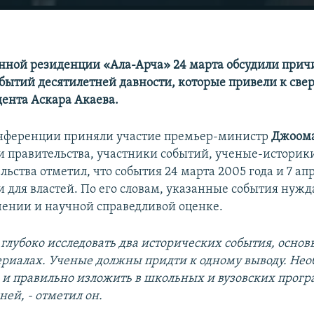
енной резиденции «Ала-Арча» 24 марта обсудили прич
обытий десятилетней давности, которые привели к св
дента Аскара Акаева.
онференции приняли участие премьер-министр
Джоома
и правительства, участники событий, ученые-историки
льства отметил, что события 24 марта 2005 года и 7 ап
и для властей. По его словам, указанные события нужд
чении и научной справедливой оценке.
глубоко исследовать два исторических события, основ
ериалах. Ученые должны придти к одному выводу. Не
 и правильно изложить в школьных и вузовских прог
ней, - отметил он.