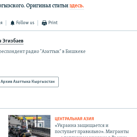
ргызского. Оригинал статьи
здесь.
ся
Follow us
Print
н Эгизбаев
респондент радио "Азаттык" в Бишкеке
Архив Азаттыка Кыргызстан
ЦЕНТРАЛЬНАЯ АЗИЯ
«Украина защищается и
поступает правильно». Мигранты