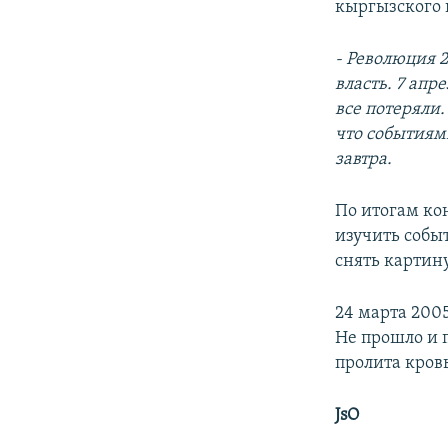
кыргызского 
- Революция 2
власть. 7 ап
все потеряли
что событиями
завтра.
По итогам ко
изучить собы
снять картин
24 марта 2005
Не прошло и п
пролита кровь
JsO