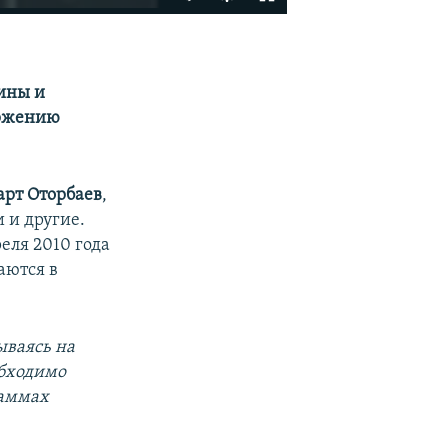
EMBED
SHARE
ины и
ержению
рт Оторбаев
,
 и другие.
реля 2010 года
аются в
ываясь на
обходимо
раммах