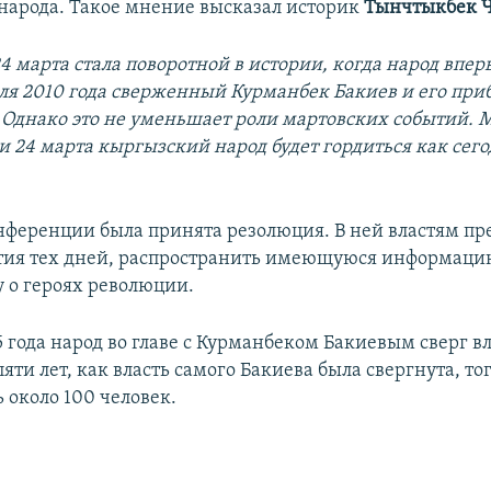
народа. Такое мнение высказал историк
Тынчтыкбек Ч
4 марта стала поворотной в истории, когда народ впер
реля 2010 года сверженный Курманбек Бакиев и его п
. Однако это не уменьшает роли мартовских событий. 
 24 марта кыргызский народ будет гордиться как сего
нференции была принята резолюция. В ней властям пр
тия тех дней, распространить имеющуюся информацию
у о героях революции.
 года народ во главе с Курманбеком Бакиевым сверг вл
яти лет, как власть самого Бакиева была свергнута, то
 около 100 человек.