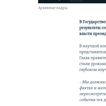
Архивные кадры.
В Государств
результаты с
власти прези
В научной к
представител
Глава правите
стали урокам
глубоком изу
- Мы должны 
фактах и мат
пересмотреть
события тех д