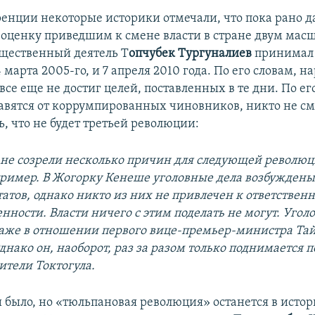
ренции некоторые историки отмечали, что пока рано д
оценку приведшим к смене власти в стране двум ма
щественный деятель Т
опчубек Тургуналиев
принимал 
 марта 2005-го, и 7 апреля 2010 года. По его словам, н
се еще не достиг целей, поставленных в те дни. По ег
бавятся от коррумпированных чиновников, никто не с
, что не будет третьей революции:
ане созрели несколько причин для следующей революц
пример. В Жогорку Кенеше уголовные дела возбужден
татов, однако никто из них не привлечен к ответственн
ности. Власти ничего с этим поделать не могут. Угол
аже в отношении первого вице-премьер-министра Та
нако он, наоборот, раз за разом только поднимается 
ители Токтогула.
и было, но «тюльпановая революция» останется в исто