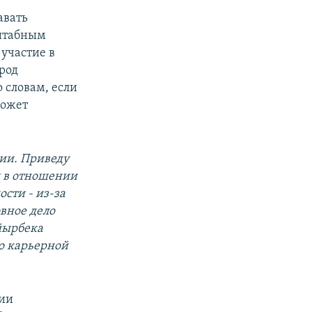
авать
сштабным
участие в
арод
о словам, если
может
ии. Приведу
ы в отношении
ости - из-за
овное дело
йырбека
по карьерной
рии