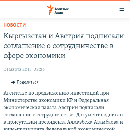
Доступность
ссылок
Вернуться
НОВОСТИ
к
ЦЕНТРАЛЬНАЯ АЗИЯ
Кыргызстан и Австрия подписали
основному
НОВОСТИ
КАЗАХСТАН
содержанию
соглашение о сотрудничестве в
ВОЙНА В УКРАИНЕ
Вернутся
КЫРГЫЗСТАН
сфере экономики
к
НА ДРУГИХ ЯЗЫКАХ
УЗБЕКИСТАН
главной
24 марта 2015, 08:36
ТАДЖИКИСТАН
ҚАЗАҚША
навигации
ПОДПИШИТЕСЬ НА НАС В СОЦСЕТЯХ
Вернутся
Поделиться
КЫРГЫЗЧА
к
Агентство по продвижению инвестиций при
ЎЗБЕКЧА
поиску
Министерстве экономики КР и Федеральная
ТОҶИКӢ
Все сайты РСЕ/РС
экономическая палата Австрии подписали
соглашение о сотрудничестве. Документ подписан
TÜRKMENÇE
в присутствии президента Алмазбека Атамбаева и
вице-президента Федеральной экономической