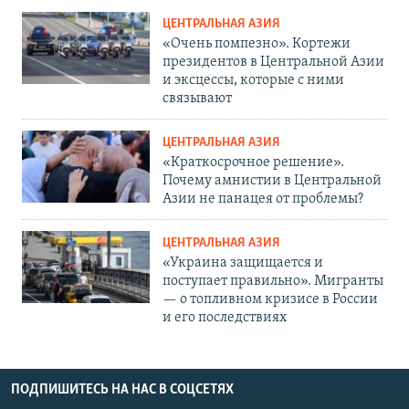
ЦЕНТРАЛЬНАЯ АЗИЯ
«Очень помпезно». Кортежи
президентов в Центральной Азии
и эксцессы, которые с ними
связывают
ЦЕНТРАЛЬНАЯ АЗИЯ
«Краткосрочное решение».
Почему амнистии в Центральной
Азии не панацея от проблемы?
ЦЕНТРАЛЬНАЯ АЗИЯ
«Украина защищается и
поступает правильно». Мигранты
— о топливном кризисе в России
и его последствиях
ПОДПИШИТЕСЬ НА НАС В СОЦСЕТЯХ