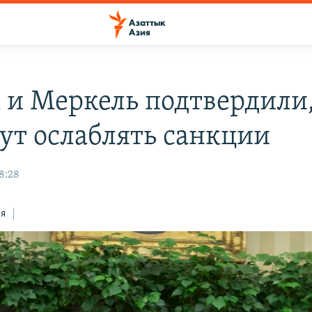
 и Меркель подтвердили,
дут ослаблять санкции
8:28
ся