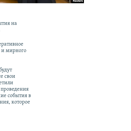
с
ытия на
.
еративное
 и мирного
будут
е свои
метили
 проведения
ие события в
ния, которое