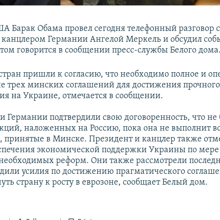
А Барак Обама провел сегодня телефонный разговор 
канцлером Германии Ангелой Меркель и обсудил соб
этом говорится в сообщении пресс-службы Белого дома
стран пришли к согласию, что необходимо полное и оп
е трех минских соглашений для достижения прочного
ия на Украине, отмечается в сообщении.
 Германии подтвердили свою договоренность, что не 
нкций, наложенных на Россию, пока она не выполнит вс
а, принятые в Минске. Президент и канцлер также от
спечения экономической поддержки Украины по мере
 необходимых реформ. Они также рассмотрели последн
удили усилия по достижению прагматического соглаше
уть страну к росту в еврозоне, сообщает Белый дом.