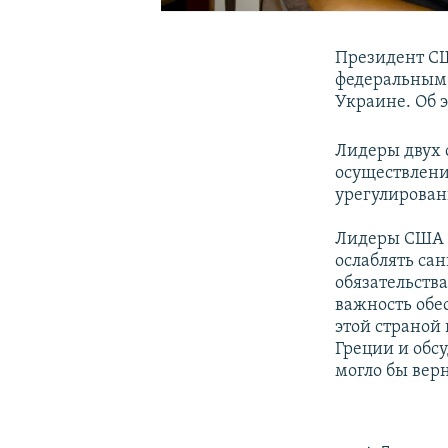
Президент СШ
федеральным 
Украине. Об 
Лидеры двух 
осуществлени
урегулирован
Лидеры США и
ослаблять са
обязательств
важность обе
этой страной
Греции и обс
могло бы верн