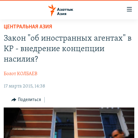
Доступность
ссылок
Вернуться
ЦЕНТРАЛЬНАЯ АЗИЯ
к
ЦЕНТРАЛЬНАЯ АЗИЯ
Закон "об иностранных агентах" в
основному
НОВОСТИ
КАЗАХСТАН
содержанию
КР - внедрение концепции
ВОЙНА В УКРАИНЕ
Вернутся
КЫРГЫЗСТАН
насилия?
к
НА ДРУГИХ ЯЗЫКАХ
УЗБЕКИСТАН
главной
Болот КОЛБАЕВ
ТАДЖИКИСТАН
ҚАЗАҚША
навигации
ПОДПИШИТЕСЬ НА НАС В СОЦСЕТЯХ
Вернутся
17 марта 2015, 14:38
КЫРГЫЗЧА
к
ЎЗБЕКЧА
Поделиться
поиску
ТОҶИКӢ
Все сайты РСЕ/РС
TÜRKMENÇE