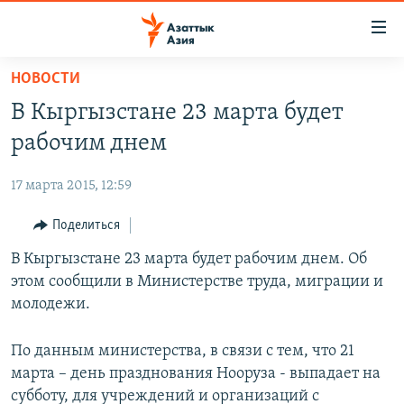
Доступность
ссылок
Вернуться
НОВОСТИ
к
ЦЕНТРАЛЬНАЯ АЗИЯ
В Кыргызстане 23 марта будет
основному
НОВОСТИ
КАЗАХСТАН
содержанию
рабочим днем
ВОЙНА В УКРАИНЕ
Вернутся
КЫРГЫЗСТАН
к
17 марта 2015, 12:59
НА ДРУГИХ ЯЗЫКАХ
УЗБЕКИСТАН
главной
Поделиться
ТАДЖИКИСТАН
ҚАЗАҚША
навигации
ПОДПИШИТЕСЬ НА НАС В СОЦСЕТЯХ
Вернутся
В Кыргызстане 23 марта будет рабочим днем. Об
КЫРГЫЗЧА
к
этом сообщили в Министерстве труда, миграции и
ЎЗБЕКЧА
поиску
молодежи.
ТОҶИКӢ
Все сайты РСЕ/РС
По данным министерства, в связи с тем, что 21
TÜRKMENÇE
марта – день празднования Нооруза - выпадает на
субботу, для учреждений и организаций с