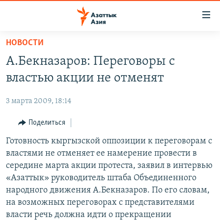
Доступность
ссылок
Вернуться
НОВОСТИ
к
ЦЕНТРАЛЬНАЯ АЗИЯ
А.Бекназаров: Переговоры с
основному
НОВОСТИ
КАЗАХСТАН
содержанию
властью акции не отменят
ВОЙНА В УКРАИНЕ
Вернутся
КЫРГЫЗСТАН
к
3 марта 2009, 18:14
НА ДРУГИХ ЯЗЫКАХ
УЗБЕКИСТАН
главной
Поделиться
ТАДЖИКИСТАН
ҚАЗАҚША
навигации
ПОДПИШИТЕСЬ НА НАС В СОЦСЕТЯХ
Вернутся
Готовность кыргызской оппозиции к переговорам с
КЫРГЫЗЧА
к
властями не отменяет ее намерение провести в
ЎЗБЕКЧА
поиску
середине марта акции протеста, заявил в интервью
ТОҶИКӢ
Все сайты РСЕ/РС
«Азаттык» руководитель штаба Объединенного
народного движения А.Бекназаров. По его словам,
TÜRKMENÇE
на возможных переговорах с представителями
власти речь должна идти о прекращении