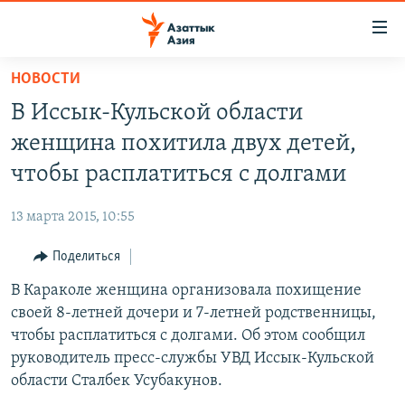
Доступность
ссылок
Вернуться
НОВОСТИ
к
ЦЕНТРАЛЬНАЯ АЗИЯ
В Иссык-Кульской области
основному
НОВОСТИ
КАЗАХСТАН
содержанию
женщина похитила двух детей,
ВОЙНА В УКРАИНЕ
Вернутся
КЫРГЫЗСТАН
чтобы расплатиться с долгами
к
НА ДРУГИХ ЯЗЫКАХ
УЗБЕКИСТАН
главной
13 марта 2015, 10:55
ТАДЖИКИСТАН
ҚАЗАҚША
навигации
ПОДПИШИТЕСЬ НА НАС В СОЦСЕТЯХ
Вернутся
Поделиться
КЫРГЫЗЧА
к
В Караколе женщина организовала похищение
ЎЗБЕКЧА
поиску
своей 8-летней дочери и 7-летней родственницы,
ТОҶИКӢ
Все сайты РСЕ/РС
чтобы расплатиться с долгами. Об этом сообщил
руководитель пресс-службы УВД Иссык-Кульской
TÜRKMENÇE
области Сталбек Усубакунов.