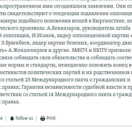
распространенном ими сегодняшнем заявлении. Они оп
ты свидетельствуют о тенденции подавления оппозици
имеры подобного положения вещей в Кыргызстане, н
ческого произвола: А.Бекназаров, руководитель штаба
 оппозиции, И.Исаков, лидер оппозиционной партии
 Э.Булекбаев, лидер партии Зеленых, координатор дв
ть» А.Жекшенкулов и другие. МФПЧ и ККПЧ призвали
 связи соблюдать свои обязательства и соблюдать соот
е нормы и стандарты, немедленно положить конец 
активистов политических партий и их родственников 
 со статьей 25 Международного пакта о гражданских и
 правах; Гарантия независимости судебной власти и п
тветствии со статьей 14 Международного пакта о граж
 правах.
ся
Follow us
Print