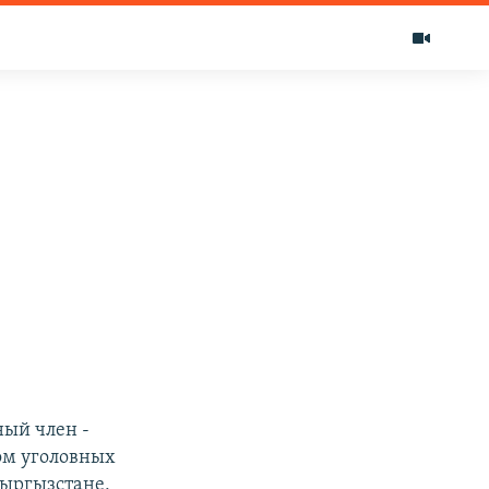
ный член -
ом уголовных
Кыргызстане,