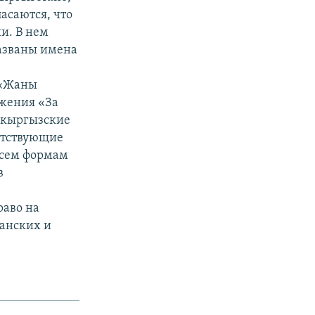
асаются, что
и. В нем
азваны имена
 «Жаны
ижения «За
 кыргызские
ветствующие
всем формам
в
раво на
данских и