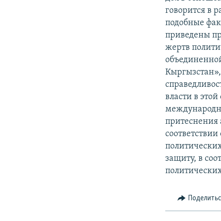
говорится в 
подобные фак
приведены пр
жертв полити
объединенной
Кыргызстан»,
справедливос
власти в этой
международны
притеснения 
соответствии
политических
защиту, в соо
политических
Поделить