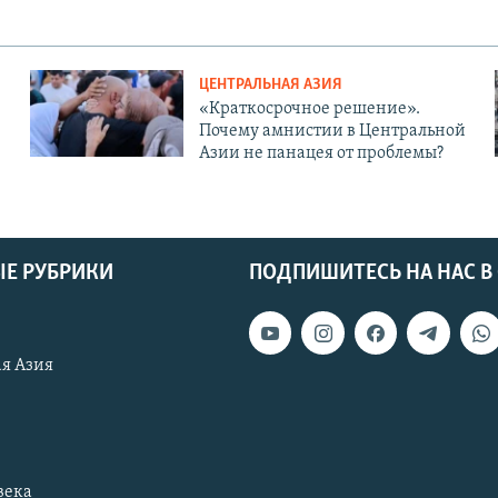
ЦЕНТРАЛЬНАЯ АЗИЯ
«Краткосрочное решение».
Почему амнистии в Центральной
Азии не панацея от проблемы?
Е РУБРИКИ
ПОДПИШИТЕСЬ НА НАС В
я Азия
века