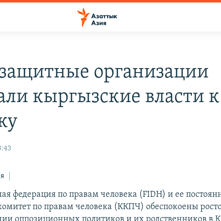
защитные организации
али кыргызские власти к
ку
3:43
ся
я федерация по правам человека (FIDH) и ее постоян
омитет по правам человека (ККПЧ) обеспокоены рост
нии оппозиционных политиков и их родственников в 