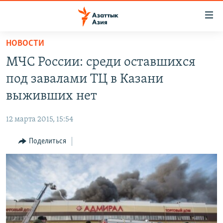
Доступность
ссылок
Вернуться
НОВОСТИ
к
ЦЕНТРАЛЬНАЯ АЗИЯ
МЧС России: среди оставшихся
основному
НОВОСТИ
КАЗАХСТАН
содержанию
под завалами ТЦ в Казани
ВОЙНА В УКРАИНЕ
Вернутся
КЫРГЫЗСТАН
выживших нет
к
НА ДРУГИХ ЯЗЫКАХ
УЗБЕКИСТАН
главной
12 марта 2015, 15:54
ТАДЖИКИСТАН
ҚАЗАҚША
навигации
ПОДПИШИТЕСЬ НА НАС В СОЦСЕТЯХ
Вернутся
Поделиться
КЫРГЫЗЧА
к
ЎЗБЕКЧА
поиску
ТОҶИКӢ
Все сайты РСЕ/РС
TÜRKMENÇE