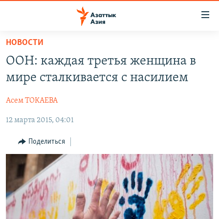
Доступность
ссылок
Вернуться
НОВОСТИ
к
ЦЕНТРАЛЬНАЯ АЗИЯ
ООН: каждая третья женщина в
основному
НОВОСТИ
КАЗАХСТАН
содержанию
мире сталкивается с насилием
ВОЙНА В УКРАИНЕ
Вернутся
КЫРГЫЗСТАН
к
Асем ТОКАЕВА
НА ДРУГИХ ЯЗЫКАХ
УЗБЕКИСТАН
главной
12 марта 2015, 04:01
ТАДЖИКИСТАН
ҚАЗАҚША
навигации
ПОДПИШИТЕСЬ НА НАС В СОЦСЕТЯХ
Вернутся
КЫРГЫЗЧА
Поделиться
к
ЎЗБЕКЧА
поиску
ТОҶИКӢ
Все сайты РСЕ/РС
TÜRKMENÇE