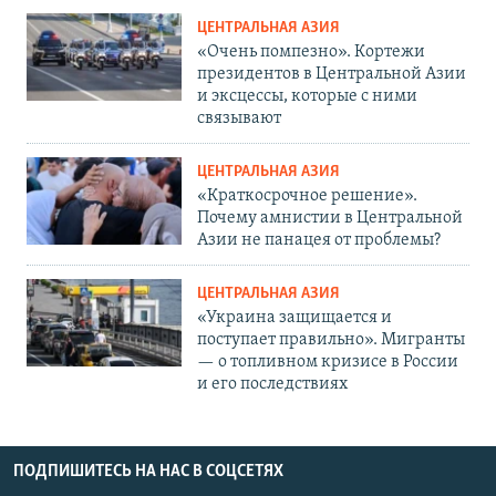
ЦЕНТРАЛЬНАЯ АЗИЯ
«Очень помпезно». Кортежи
президентов в Центральной Азии
и эксцессы, которые с ними
связывают
ЦЕНТРАЛЬНАЯ АЗИЯ
«Краткосрочное решение».
Почему амнистии в Центральной
Азии не панацея от проблемы?
ЦЕНТРАЛЬНАЯ АЗИЯ
«Украина защищается и
поступает правильно». Мигранты
— о топливном кризисе в России
и его последствиях
ПОДПИШИТЕСЬ НА НАС В СОЦСЕТЯХ