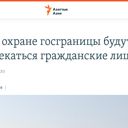
к охране госграницы буду
екаться гражданские ли
:30
ся