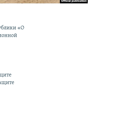
ублики «О
ционной
ащите
защите