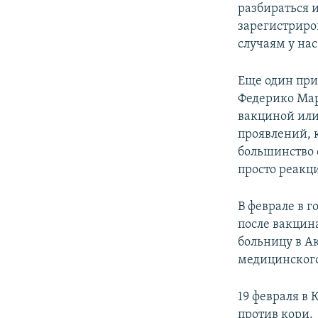
разбираться и
зарегистриро
случаям у нас
Еще один при
Федерико Мар
вакциной или
проявлений, 
большинство 
просто реакци
В феврале в 
после вакцин
больницу в Ак
медицинског
19 февраля в
против кори.