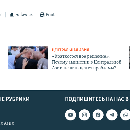
ся
Follow us
Print
ЦЕНТРАЛЬНАЯ АЗИЯ
«Краткосрочное решение».
Почему амнистии в Центральной
Азии не панацея от проблемы?
Е РУБРИКИ
ПОДПИШИТЕСЬ НА НАС В
я Азия