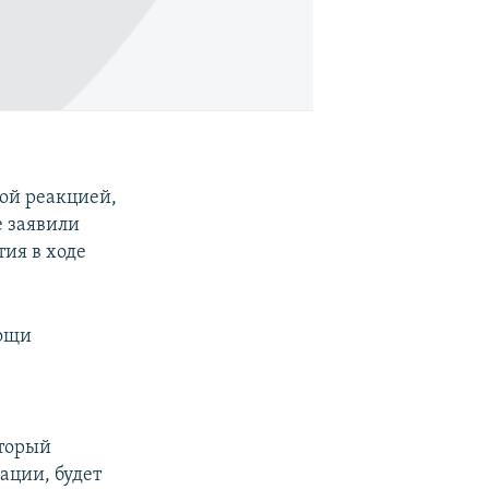
ой реакцией,
е заявили
ия в ходе
мощи
оторый
ации, будет