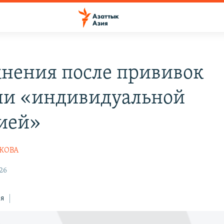
нения после прививок
ли «индивидуальной
ией»
ШКОВА
:26
ся