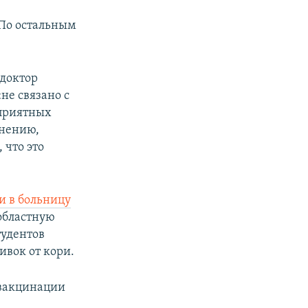
 По остальным
доктор
не связано с
оприятных
мнению,
 что это
и в больницу
 областную
тудентов
ивок от кори.
 вакцинации