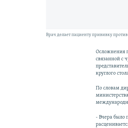
Врач делает пациенту прививку против
Осложнения п
связанной с ч
представител
круглого стол
По словам ди
министерства
международн
- Вчера было
расцениваетс