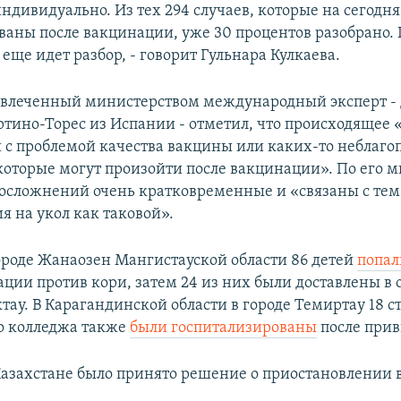
ндивидуально. Из тех 294 случаев, которые на сегодня
ваны после вакцинации, уже 30 процентов разобрано.
 еще идет разбор, - говорит Гульнара Кулкаева.
влеченный министерством международный эксперт - 
тино-Торес из Испании - отметил, что происходящее «
 с проблемой качества вакцины или каких-то неблаг
которые могут произойти после вакцинации». По его 
осложнений очень кратковременные и «связаны с тем,
я на укол как таковой».
городе Жанаозен Мангистауской области 86 детей
попал
ации против кори, затем 24 из них были доставлены в
тау. В Карагандинской области в городе Темиртау 18 с
о колледжа также
были госпитализированы
после прив
 Казахстане было принято решение о приостановлении