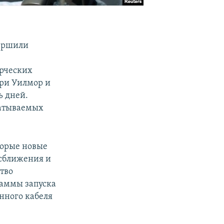
вершили
ерческих
ри Уилмор и
ь дней.
батываемых
торые новые
 сближения и
тво
раммы запуска
нного кабеля