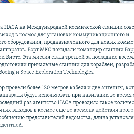
та НАСА на Международной космической станции со
выход в космос для установки коммуникационного и
го оборудования, предназначенного для новых комм
аппаратов. Борт МКС покидали командир станции Бар
и Виртс. Эта миссия стала третьей за последние восем
одготовили причальные станции для кораблей, разра
eing и Space Exploration Technologies.
ор провели более 120 метров кабеля и две антенны, ко
аппараты будут использовать при навигации во время
последний раз агентство НАСА проводило такое количес
ьных выходов в космос еще во времена действия прог
сообщению представителей ведомства, длина установле
едентной.