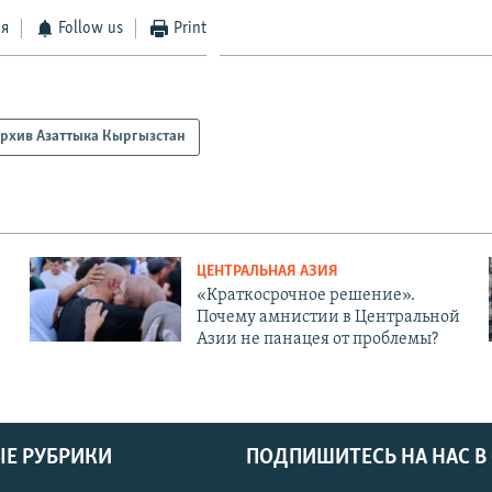
ся
Follow us
Print
рхив Азаттыка Кыргызстан
ЦЕНТРАЛЬНАЯ АЗИЯ
«Краткосрочное решение».
Почему амнистии в Центральной
Азии не панацея от проблемы?
Е РУБРИКИ
ПОДПИШИТЕСЬ НА НАС В