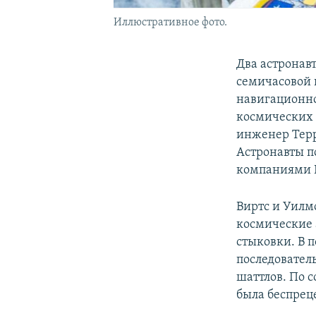
Иллюстративное фото.
Два астронав
семичасовой 
навигационно
космических 
инженер Терр
Астронавты п
компаниями Bo
Виртс и Уилм
космические 
стыковки. В 
последовател
шаттлов. По 
была беспрец