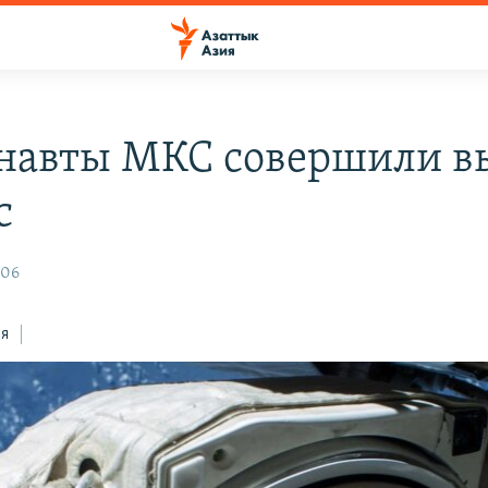
навты МКС совершили в
с
:06
ся