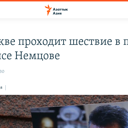
кве проходит шествие в 
исе Немцове
:30
ся