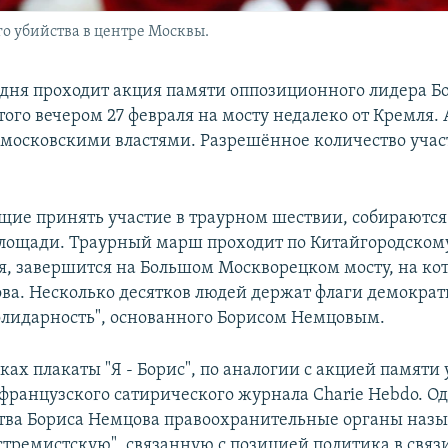
о убийства в центре Москвы.
одня проходит акция памяти оппозиционного лидера Б
того вечером 27 февраля на мосту недалеко от Кремля.
с московскими властями. Разрешённое количество учас
ие принять участие в траурном шествии, собираются
лощади. Траурный марш проходит по Китайгородскому
я, завершится на Большом Москворецком мосту, на ко
ва. Несколько десятков людей держат флаги демократ
лидарность", основанного Борисом Немцовым.
ках плакаты "Я - Борис", по аналогии с акцией памяти
французского сатирического журнала Charie Hebdo. О
тва Бориса Немцова правоохранительные органы наз
стремистскую", связанную с позицией политика в связи