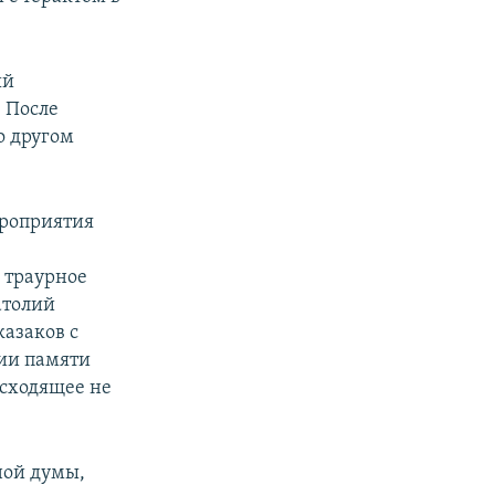
ый
 После
о другом
ероприятия
 траурное
атолий
казаков с
ии памяти
исходящее не
ной думы,