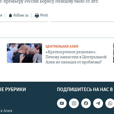
-премьеру России Борису Немцову было 55 лет.
ся
Follow us
Print
ЦЕНТРАЛЬНАЯ АЗИЯ
«Краткосрочное решение».
Почему амнистии в Центральной
Азии не панацея от проблемы?
Е РУБРИКИ
ПОДПИШИТЕСЬ НА НАС В
я Азия