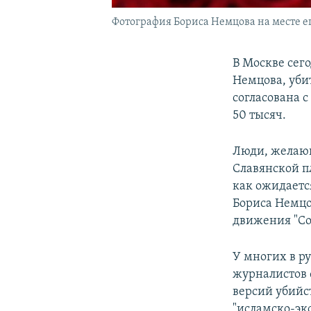
Фотография Бориса Немцова на месте ег
В Москве сег
Немцова, уби
согласована 
50 тысяч.
Люди, желающ
Славянской п
как ожидаетс
Бориса Немцо
движения "Со
У многих в ру
журналистов 
версий убийс
"исламско-эк