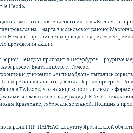
lie Hebdo.
одится вместо антикризисного марша «Весна», котор
ланировался на 1 марта в московском районе Марьино.
иса Немцова оргкомитет марша договорился с мэрией 
сте проведения акции.
 Бориса Немцова проходит в Петербурге. Траурные м
 Хабаровске, Екатеринбурге, Томске.
торонники движения «Антимайдан» пытались сорвать
 Глава регионального отделения Партии прогресса Ан
бщил в Twitter'e, что на акцию пришли люди в форме 
лагами и плакатом в поддержку ДНР. Участников акц
словам Кравченко, забросали зеленкой. Полиция в про
.
лю партии РПР-ПАРНАС, депутату Ярославской област