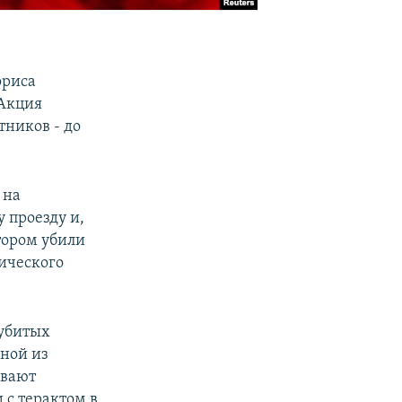
ориса
 Акция
тников - до
 на
 проезду и,
тором убили
ического
 убитых
дной из
ывают
 с терактом в