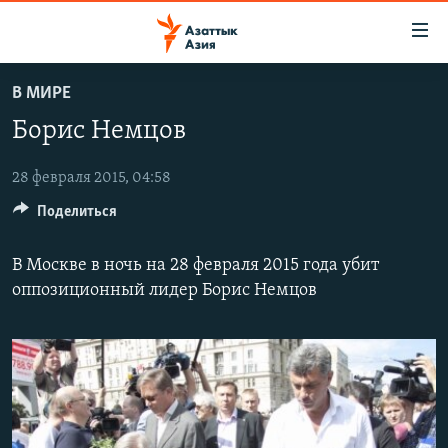
Доступность
ссылок
Вернуться
В МИРЕ
к
ЦЕНТРАЛЬНАЯ АЗИЯ
Борис Немцов
основному
НОВОСТИ
КАЗАХСТАН
содержанию
ВОЙНА В УКРАИНЕ
Вернутся
28 февраля 2015, 04:58
КЫРГЫЗСТАН
к
Поделиться
НА ДРУГИХ ЯЗЫКАХ
УЗБЕКИСТАН
главной
ТАДЖИКИСТАН
ҚАЗАҚША
навигации
В Москве в ночь на 28 февраля 2015 года убит
ПОДПИШИТЕСЬ НА НАС В СОЦСЕТЯХ
Вернутся
КЫРГЫЗЧА
оппозиционный лидер Борис Немцов
к
ЎЗБЕКЧА
поиску
ТОҶИКӢ
Все сайты РСЕ/РС
TÜRKMENÇE