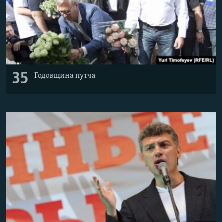
35
Годовщина путча