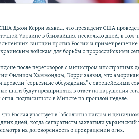
 США Джон Керри заявил, что президент США проведет
сточной Украине в ближайшие несколько дней, в том ч
льнейших санкций против России и примет решение 
краинским войскам для борьбы с пророссийскими сеп
ондоне после переговоров с министром иностранных д
ии Филипом Хаммондом, Керри заявил, что америка
и провели "серьезные обсуждения" с европейскими с
ые шаги будут предприняты в ответ на нарушения сог
огня, подписанного в Минске на прошлой неделе.
 что Россия участвует в "абсолютно наглом и циничном
едних дней, когда сепаратисты захватили украинский 
несмотря на договоренность о прекращении огня.