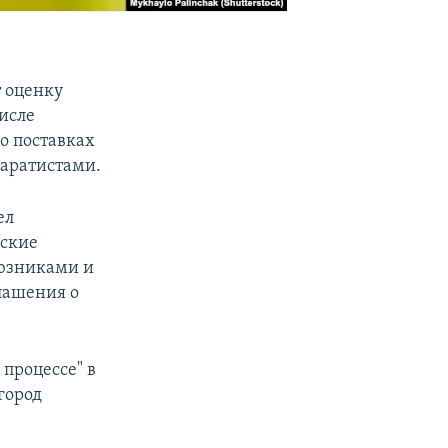
 оценку
исле
о поставках
аратистами.
ел
нские
оюзниками и
лашения о
 процессе" в
город