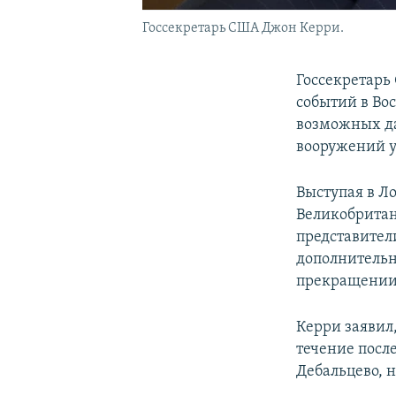
Госсекретарь США Джон Керри.
Госсекретарь
событий в Во
возможных да
вооружений у
Выступая в Л
Великобритан
представител
дополнительн
прекращении 
Керри заявил,
течение посл
Дебальцево, 