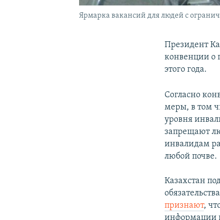
Ярмарка вакансий для людей с ограни
Президент Ка
конвенции о 
этого года.
Согласно кон
меры, в том 
уровня инвал
запрещают л
инвалидам ра
любой почве.
Казахстан под
обязательств
признают
, ч
информации в