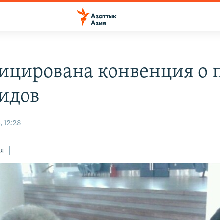
ицирована конвенция о 
идов
, 12:28
ся