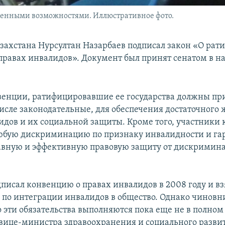
ченными возможностями. Иллюстративное фото.
захстана Нурсултан Назарбаев подписал закон «О ра
правах инвалидов». Документ был принят сенатом в н
венции, ратифицировавшие ее государства должны пр
числе законодательные, для обеспечения достаточного
идов и их социальной защиты. Кроме того, участники
юбую дискриминацию по признаку инвалидности и га
вную и эффективную правовую защиту от дискримин
писал конвенцию о правах инвалидов в 2008 году и вз
а по интеграции инвалидов в общество. Однако чинов
то эти обязательства выполняются пока еще не в полном
ице-министра здравоохранения и социального разви