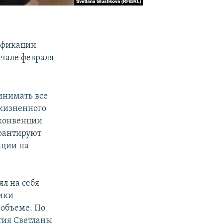
тификации
ачале февраля
инимать все
 жизненного
 конвенции
рантируют
ации на
ял на себя
ники
 объеме. По
тия Светланы