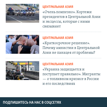
ЦЕНТРАЛЬНАЯ АЗИЯ
«Очень помпезно». Кортежи
президентов в Центральной Азии
и эксцессы, которые с ними
связывают
ЦЕНТРАЛЬНАЯ АЗИЯ
«Краткосрочное решение».
Почему амнистии в Центральной
Азии не панацея от проблемы?
ЦЕНТРАЛЬНАЯ АЗИЯ
«Украина защищается и
поступает правильно». Мигранты
— о топливном кризисе в России
и его последствиях
ПОДПИШИТЕСЬ НА НАС В СОЦСЕТЯХ