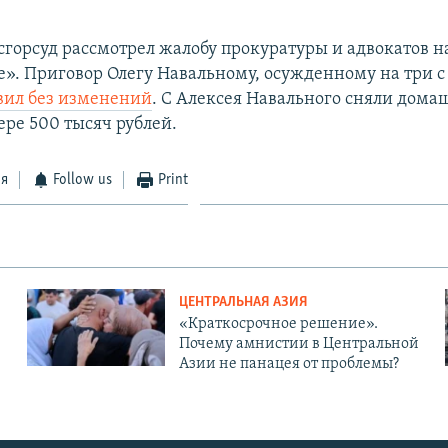
горсуд рассмотрел жалобу прокуратуры и адвокатов н
е». Приговор Олегу Навальному, осужденному на три 
вил без изменений
. С Алексея Навального сняли дома
ере 500 тысяч рублей.
ся
Follow us
Print
ЦЕНТРАЛЬНАЯ АЗИЯ
«Краткосрочное решение».
Почему амнистии в Центральной
Азии не панацея от проблемы?