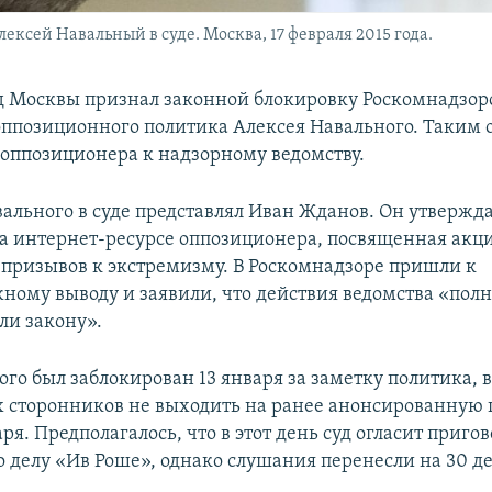
сей Навальный в суде. Москва, 17 февраля 2015 года.
д Москвы признал законной блокировку Роскомнадзор
оппозиционного политика Алексея Навального. Таким 
 оппозиционера к надзорному ведомству.
ального в суде представлял Иван Жданов. Он утвержда
а интернет-ресурсе оппозиционера, посвященная акци
 призывов к экстремизму. В Роскомнадзоре пришли к
ному выводу и заявили, что действия ведомства «пол
ли закону».
го был заблокирован 13 января за заметку политика, в
х сторонников не выходить на ранее анонсированную
ря. Предполагалось, что в этот день суд огласит приго
 делу «Ив Роше», однако слушания перенесли на 30 д