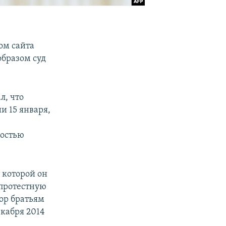
ом сайта
образом суд
л, что
и 15 января,
ностью
 которой он
 протестную
вор братьям
екабря 2014