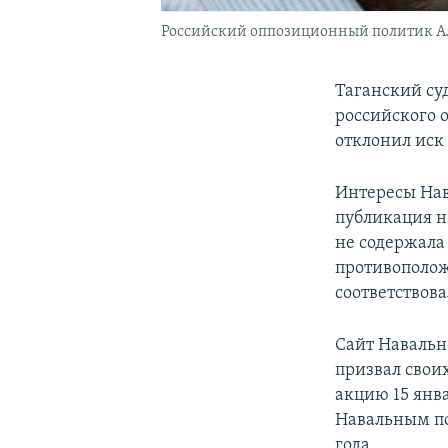
Российский оппозиционный политик Алек
Таганский су
российского 
отклонил иск
Интересы Нав
публикация н
не содержала
противополож
соответствова
Сайт Навально
призвал свои
акцию 15 янва
Навальным по
года.