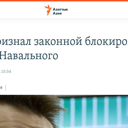
ризнал законной блокиро
 Навального
 15:54
ся