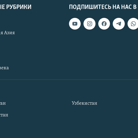
Е РУБРИКИ
ПОДПИШИТЕСЬ НА НАС В
я Азия
века
тан
Узбекистан
тан