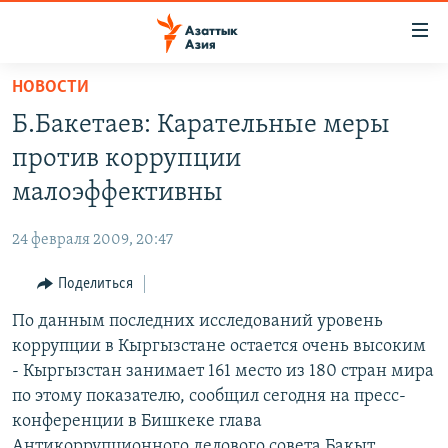
Доступность
ссылок
Вернуться
НОВОСТИ
к
ЦЕНТРАЛЬНАЯ АЗИЯ
Б.Бакетаев: Карательные меры
основному
НОВОСТИ
КАЗАХСТАН
содержанию
против коррупции
ВОЙНА В УКРАИНЕ
Вернутся
КЫРГЫЗСТАН
малоэффективны
к
НА ДРУГИХ ЯЗЫКАХ
УЗБЕКИСТАН
главной
24 февраля 2009, 20:47
ТАДЖИКИСТАН
ҚАЗАҚША
навигации
ПОДПИШИТЕСЬ НА НАС В СОЦСЕТЯХ
Вернутся
Поделиться
КЫРГЫЗЧА
к
По данным последних исследований уровень
ЎЗБЕКЧА
поиску
коррупции в Кыргызстане остается очень высоким
ТОҶИКӢ
Все сайты РСЕ/РС
- Кыргызстан занимает 161 место из 180 стран мира
по этому показателю, сообщил сегодня на пресс-
TÜRKMENÇE
конференции в Бишкеке глава
Антикоррупционного делового совета Бакыт