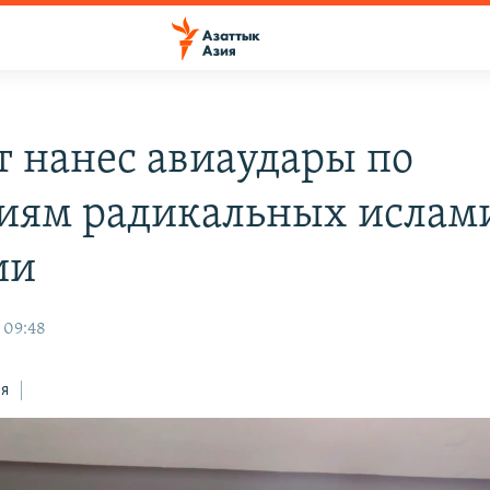
т нанес авиаудары по
иям радикальных ислам
ии
 09:48
ся