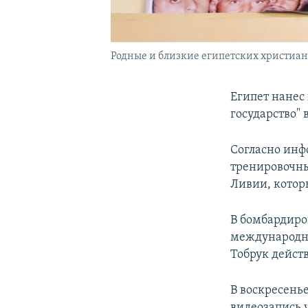
Родные и близкие египетских христиан,
Египет нанес
государство"
Согласно инф
тренировочны
Ливии, котор
В бомбардиро
международны
Тобрук дейст
В воскресень
видеозапись 