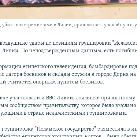
 убитых экстремистами в Ливии, пришли на заупокойную служб
 воздушные удары по позициям группировки "Исламск
 в Ливии. По неподтвержденным данным, есть погибши
ормации египетского телевидения, бомбардировке по
е лагеря боевиков и склады оружия в городе Дерна на
ый считается опорным пунктом боевиков.
вке участвовали и ВВС Ливии, лояльные признанному
м сообществом правительству, которое было выслано 
вующими в стране исламистскими группировками.
е группировка "Исламское государство" разместила в и
убийства египетских христианин-коптов – были обезг