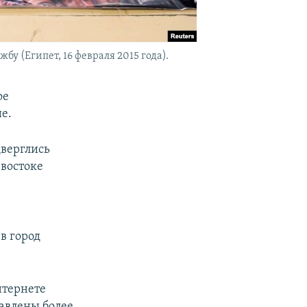
у (Египет, 16 февраля 2015 года).
ое
е.
дверглись
 востоке
в город
нтернете
лавлены более