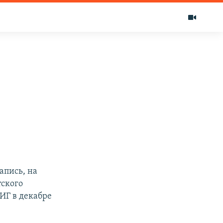
апись, на
тского
ИГ в декабре