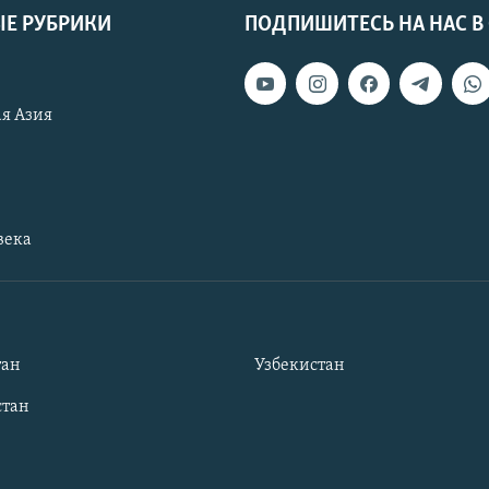
Е РУБРИКИ
ПОДПИШИТЕСЬ НА НАС В
я Азия
века
тан
Узбекистан
тан