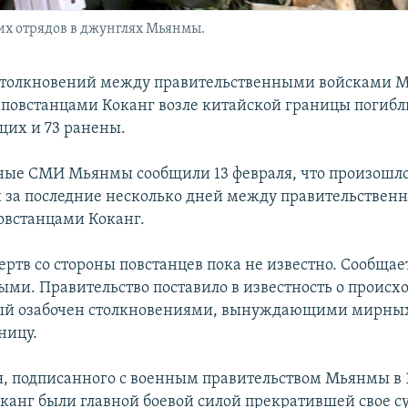
ких отрядов в джунглях Мьянмы.
 столкновений между правительственными войсками 
повстанцами Коканг возле китайской границы погибл
их и 73 ранены.
ные СМИ Мьянмы сообщили 13 февраля, что произошло 
 за последние несколько дней между правительстве
овстанцами Коканг.
ртв со стороны повстанцев пока не известно. Сообщает
ыми. Правительство поставило в известность о проис
рый озабочен столкновениями, вынуждающими мирны
ницу.
, подписанного с военным правительством Мьянмы в 1
канг были главной боевой силой прекратившей свое 