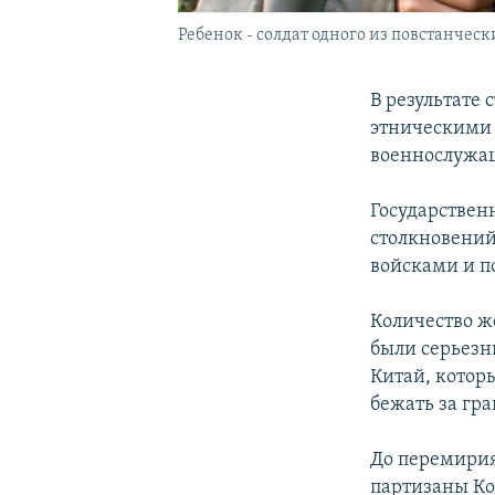
Ребенок - солдат одного из повстанчес
В результате
этническими 
военнослужащ
Государствен
столкновений
войсками и п
Количество же
были серьезн
Китай, кото
бежать за гра
До перемирия
партизаны Ко