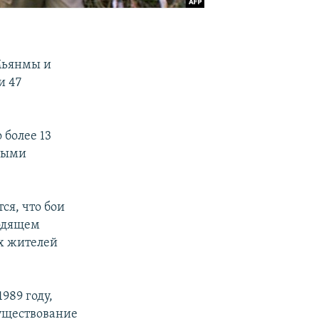
Мьянмы и
и 47
более 13
нными
ся, что бои
ходящем
х жителей
989 году,
существование