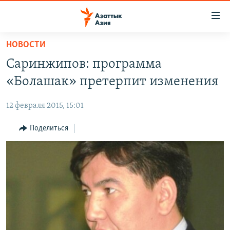
Доступность
ссылок
Вернуться
НОВОСТИ
к
ЦЕНТРАЛЬНАЯ АЗИЯ
Саринжипов: программа
основному
НОВОСТИ
КАЗАХСТАН
содержанию
«Болашак» претерпит изменения
ВОЙНА В УКРАИНЕ
Вернутся
КЫРГЫЗСТАН
к
12 февраля 2015, 15:01
НА ДРУГИХ ЯЗЫКАХ
УЗБЕКИСТАН
главной
Поделиться
ТАДЖИКИСТАН
ҚАЗАҚША
навигации
ПОДПИШИТЕСЬ НА НАС В СОЦСЕТЯХ
Вернутся
КЫРГЫЗЧА
к
ЎЗБЕКЧА
поиску
ТОҶИКӢ
Все сайты РСЕ/РС
TÜRKMENÇE